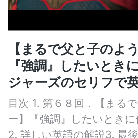
【まるで父と子のよ
『強調』したいとき
ジャーズのセリフで
目次 1. 第６８回．【ま
ー】『強調』したいときに使う助
2. 詳しい英語の解説3. 最