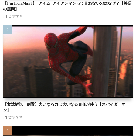
【I’m Iron Man?】”アイム”アイアンマンって言わないのはなぜ？【英語
の疑問】
英語学習
【文法解説・倒置】大いなる力は大いなる責任が伴う【スパイダーマ
ン】
英語学習