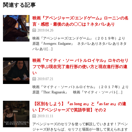
関連する記事
映画『アベンジャーズ/エンドゲーム』ローニンの名
言・感想・最後のあの〇〇は？ネタバレあり
2019.04.26
映画『アベンジャーズ/エンドゲーム』（２０１９年）より
原題『Avengers: Endgame』 ネタバレありネタバレありネタ
バレあり[…]
映画『マイティ・ソー バトルロイヤル』ロキのセリ
フで学ぶ現在完了進行形の使い方と現在進行形の違
い
2019.07.21
映画『マイティ・ソー バトルロイヤル』（２０１７年）より
原題『Thor: Ragnarok』 映画『マイティ・ソー バト[…]
【区別をしよう】『as long as』と『as far as』の違
い【アベンジャーズで英語学習】その２
2019.11.11
アベンジャーズのセリフを使って解説していきます！アベン
ジャーズ好きならば、セリフと場面が一致して覚えられます