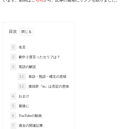
います。動画は
から。記事の最期にリンクも貼りました。
こちら
目次
1.
名言
2.
劇中２度言ったセリフは？
3.
英語の解説
3.1.
単語・熟語・構文の意味
3.2.
接頭辞『in』は否定の意味
4.
おまけ
5.
最後に
6.
YouTubeの動画
7.
過去の関連記事