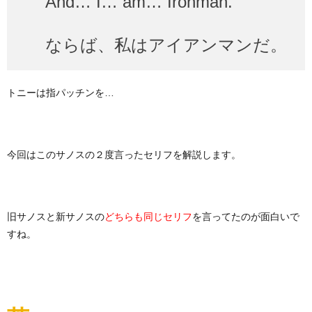
And… I… am… Ironman.
ならば、私はアイアンマンだ。
トニーは指パッチンを…
今回はこのサノスの２度言ったセリフを解説します。
旧サノスと新サノスの
を言ってたのが面白いで
どちらも同じセリフ
すね。