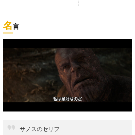
名
言
サノスのセリフ