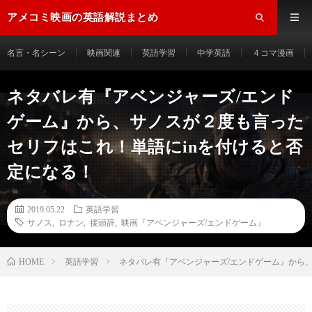
アメコミ映画の英語解説まとめ
名言・名シーン
映画関連
英語学習
中学英語
４コマ漫画
ネタバレ有『アベンジャーズ/エンド
ゲーム』から、サノスが２度も言った
セリフはこれ！単語にinを付けると否
定になる！
2019.05.22
英語学習
サノス
,
ロナン
,
接頭辞
,
映画『アベンジャーズ/エンドゲーム』
HOME
英語学習
ネタバレ有『アベンジャーズ/エンドゲーム』から