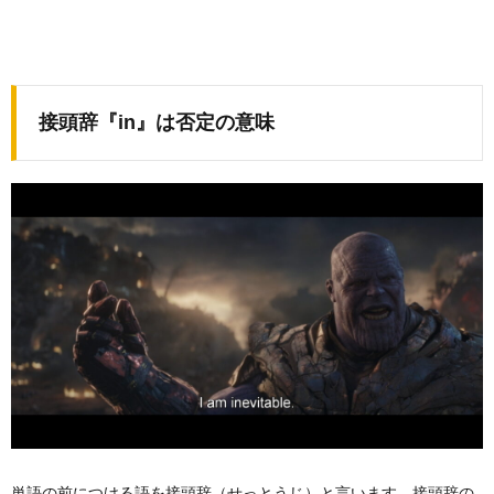
接頭辞『in』は否定の意味
単語の前につける語を接頭辞（せっとうじ）と言います。接頭辞の