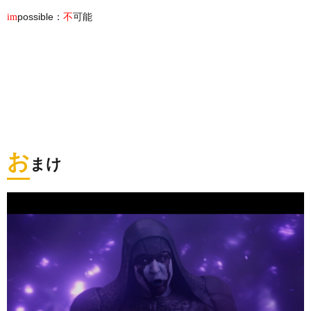
possible：
可能
im
不
お
まけ