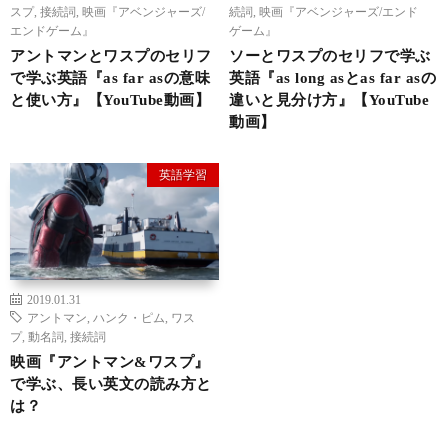
スプ
,
接続詞
,
映画『アベンジャーズ/
続詞
,
映画『アベンジャーズ/エンド
エンドゲーム』
ゲーム』
アントマンとワスプのセリフ
ソーとワスプのセリフで学ぶ
で学ぶ英語『as far asの意味
英語『as long asとas far asの
と使い方』【YouTube動画】
違いと見分け方』【YouTube
動画】
英語学習
2019.01.31
アントマン
,
ハンク・ピム
,
ワス
プ
,
動名詞
,
接続詞
映画『アントマン&ワスプ』
で学ぶ、長い英文の読み方と
は？