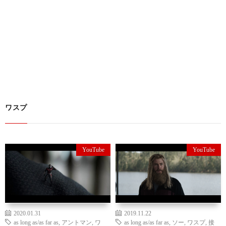
ワスプ
YouTube
YouTube
2020.01.31
2019.11.22
as long as/as far as
,
アントマン
,
ワ
as long as/as far as
,
ソー
,
ワスプ
,
接