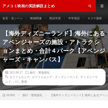
アメコミ映画の英語解説まとめ
名言・名シーン
映画関連
英語学習
中学英語
４コマ漫画
【海外ディズニーランド】海外にある
アベンジャーズの施設・アトラクシ
ョンまとめ・合計４パーク【アベンジ
ャーズ・キャンパス】
2023.09.27
旅行・聖地巡礼
カリフォルニア
,
カリフォルニア・ディズニーランド
,
ディズニーラ
ンド
,
パリ
,
香港
HOME
旅行・聖地巡礼
【海外ディズニーランド】海外にあるアベン