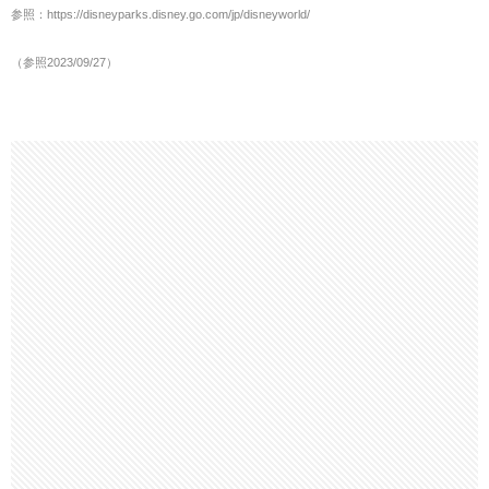
参照：https://disneyparks.disney.go.com/jp/disneyworld/
（参照2023/09/27）