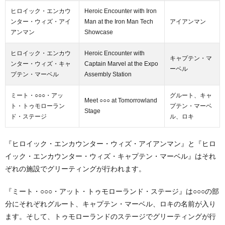
ヒロイック・エンカウ
Heroic Encounter with Iron
ンター・ウィズ・アイ
Man at the Iron Man Tech
アイアンマン
アンマン
Showcase
ヒロイック・エンカウ
Heroic Encounter with
キャプテン・マ
ンター・ウィズ・キャ
Captain Marvel at the Expo
ーベル
プテン・マーベル
Assembly Station
ミート・○○○・アッ
グルート、キャ
Meet ○○○ at Tomorrowland
ト・トゥモローラン
プテン・マーベ
Stage
ド・ステージ
ル、ロキ
『ヒロイック・エンカウンター・ウィズ・アイアンマン』と『ヒロ
イック・エンカウンター・ウィズ・キャプテン・マーベル』はそれ
ぞれの施設でグリーティングが行われます。
『ミート・○○○・アット・トゥモローランド・ステージ』は○○○の部
分にそれぞれグルート、キャプテン・マーベル、ロキの名前が入り
ます。そして、トゥモローランドのステージでグリーティングが行