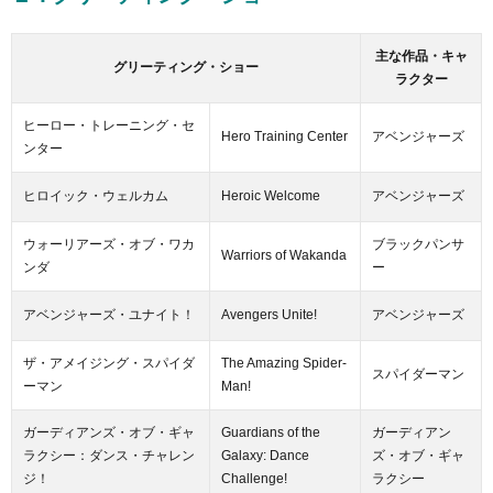
主な作品・キャ
グリーティング・ショー
ラクター
ヒーロー・トレーニング・セ
Hero Training Center
アベンジャーズ
ンター
ヒロイック・ウェルカム
Heroic Welcome
アベンジャーズ
ウォーリアーズ・オブ・ワカ
ブラックパンサ
Warriors of Wakanda
ンダ
ー
アベンジャーズ・ユナイト！
Avengers Unite!
アベンジャーズ
ザ・アメイジング・スパイダ
The Amazing Spider-
スパイダーマン
ーマン
Man!
ガーディアンズ・オブ・ギャ
Guardians of the
ガーディアン
ラクシー：ダンス・チャレン
Galaxy: Dance
ズ・オブ・ギャ
ジ！
Challenge!
ラクシー