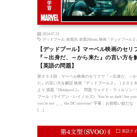
2024.07.23
デッドプール
,
前置詞
,
前置詞from
,
映画『デッドプール２
【デッドプール】マーベル映画のセリ
『～出身だ、～から来た』の言い方を
【英語の問題】
第９３３回．マーベル映画のセリフで『～出身だ、～か
た』の言い方を解説 映画『デッドプール２』（２０１
より 原題『Deadpool 2』 問題 ウェイド・ウィルソン /
プール（ライアン・レイノルズ） You’re so dark! Are you 
you’re not ＿＿ the DC universe? 字幕：お前暗い奴だな
[…]
英語ク