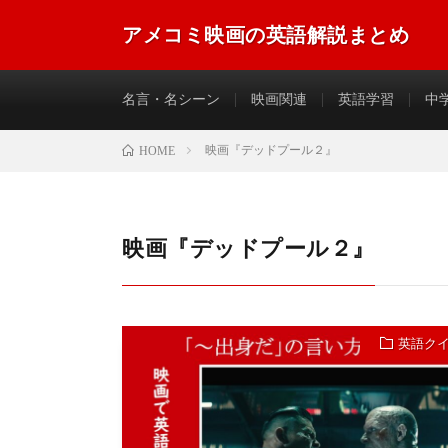
アメコミ映画の英語解説まとめ
アメコミ映画に登場する英語のフレーズやセリフなどを
名言・名シーン
映画関連
英語学習
中
映画『デッドプール２』
HOME
映画『デッドプール２』
英語ク