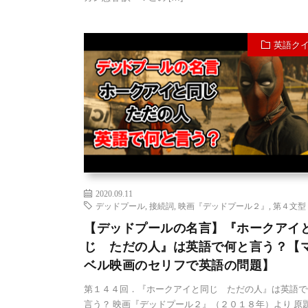
英語ク
2020.09.11
デッドプール
,
接続詞
,
映画『デッドプール２』
,
第４文型
【デッドプールの名言】『ホークアイ
じ ただの人』は英語で何と言う？【
ベル映画のセリフで英語の問題】
第１４４回．『ホークアイと同じ ただの人』は英語で
言う？ 映画『デッドプール２』（２０１８年）より 原