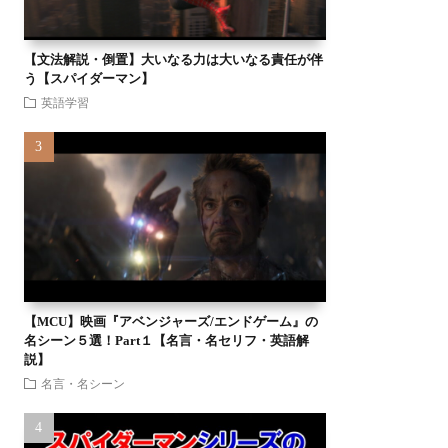
【文法解説・倒置】大いなる力は大いなる責任が伴
う【スパイダーマン】
英語学習
【MCU】映画『アベンジャーズ/エンドゲーム』の
名シーン５選！Part１【名言・名セリフ・英語解
説】
名言・名シーン