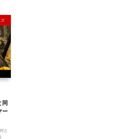
イズ
と同
マー
何と
題