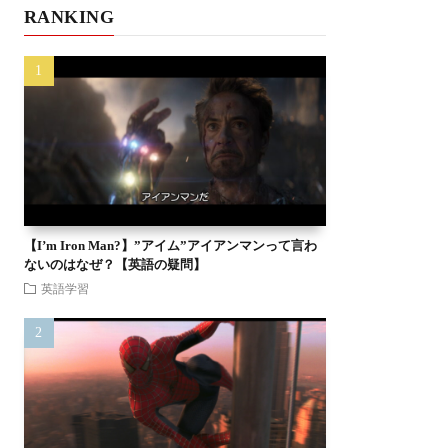
RANKING
【I’m Iron Man?】”アイム”アイアンマンって言わ
ないのはなぜ？【英語の疑問】
英語学習