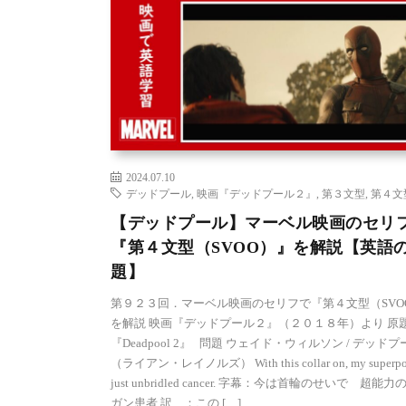
2024.07.10
デッドプール
,
映画『デッドプール２』
,
第３文型
,
第４文
【デッドプール】マーベル映画のセリ
『第４文型（SVOO）』を解説【英語
題】
第９２３回．マーベル映画のセリフで『第４文型（SVO
を解説 映画『デッドプール２』（２０１８年）より 原
『Deadpool 2』 問題 ウェイド・ウィルソン / デッドプ
（ライアン・レイノルズ） With this collar on, my superpow
just unbridled cancer. 字幕：今は首輪のせいで 超能
ガン患者 訳 ：この […]