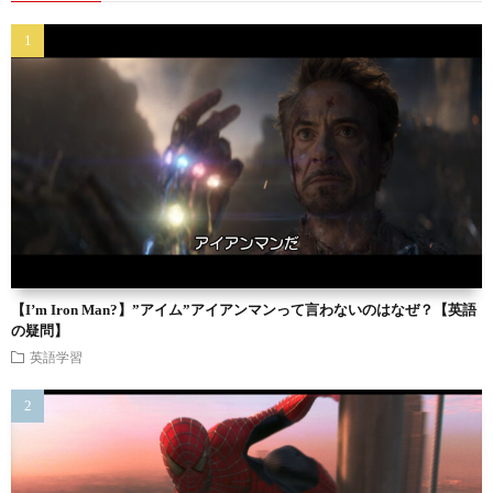
【I’m Iron Man?】”アイム”アイアンマンって言わないのはなぜ？【英語
の疑問】
英語学習