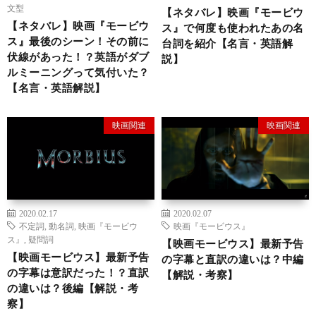
文型
【ネタバレ】映画『モービウ
【ネタバレ】映画『モービウ
ス』で何度も使われたあの名
ス』最後のシーン！その前に
台詞を紹介【名言・英語解
伏線があった！？英語がダブ
説】
ルミーニングって気付いた？
【名言・英語解説】
映画関連
映画関連
2020.02.17
2020.02.07
不定詞
,
動名詞
,
映画『モービウ
映画『モービウス』
ス』
,
疑問詞
【映画モービウス】最新予告
【映画モービウス】最新予告
の字幕と直訳の違いは？中編
の字幕は意訳だった！？直訳
【解説・考察】
の違いは？後編【解説・考
察】