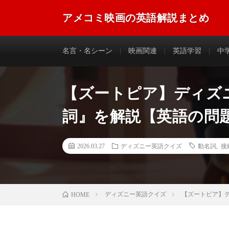
アメコミ映画の英語解説まとめ
アメコミ映画に登場する英語のフレーズやセリフなどを
名言・名シーン
映画関連
英語学習
中
【ズートピア】ディズ
詞』を解説【英語の問
2026.03.27
ディズニー英語クイズ
動名詞
,
接続
ディズニー英語クイズ
【ズートピア】
HOME