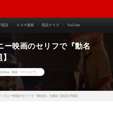
わかりやすく解説＆まとめ
学英語
４コマ漫画
英語クイズ
YouTube
ニー映画のセリフで『動名
題】
詞that
,
映画『ズートピア』
ディズニー映画のセリフで『動名詞』を解説【英語の問題】