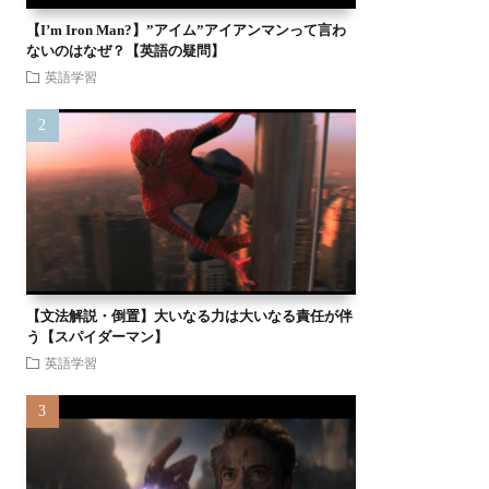
【I’m Iron Man?】”アイム”アイアンマンって言わ
ないのはなぜ？【英語の疑問】
英語学習
【文法解説・倒置】大いなる力は大いなる責任が伴
う【スパイダーマン】
英語学習