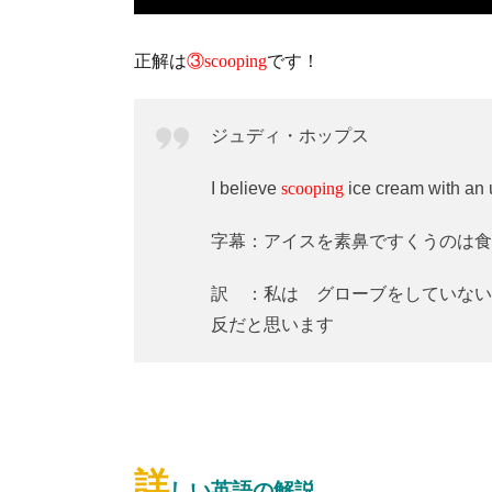
正解は
③scooping
です！
ジュディ・ホップス
I believe
scooping
ice cream with an u
字幕：アイスを素鼻ですくうのは食
訳 ：私は グローブをしていない
反だと思います
詳
しい英語の解説