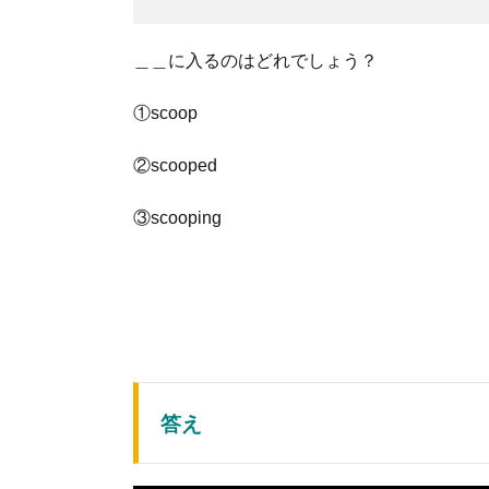
＿＿に入るのはどれでしょう？
①scoop
②scooped
③scooping
答え