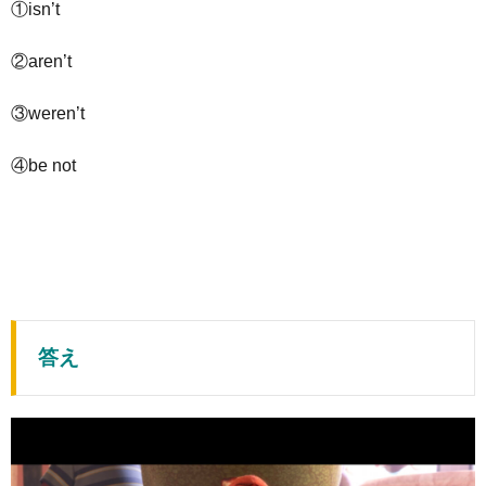
①isn’t
②aren’t
③weren’t
④be not
答え