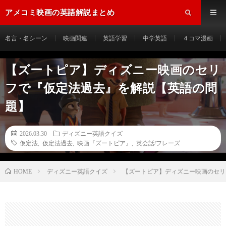
アメコミ映画の英語解説まとめ
名言・名シーン
映画関連
英語学習
中学英語
４コマ漫画
【ズートピア】ディズニー映画のセリ
フで『仮定法過去』を解説【英語の問
題】
2026.03.30
ディズニー英語クイズ
仮定法
,
仮定法過去
,
映画『ズートピア』
,
英会話/フレーズ
HOME
ディズニー英語クイズ
【ズートピア】ディズニー映画のセリ