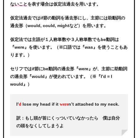
を表す場合は仮定法過去を用います。
ないこと
仮定法過去ではif節の動詞を過去形にし、主節には助動詞の
過去形（would, could, mightなど）を用います。
仮定法では主語が１人称単数や３人称単数でもbe動詞は
『were』を使います。（※口語では『was』を使うこともあ
ります。）
セリフではif節にbe動詞の過去形『were』が、主節に助動詞
の過去形『would』が使われています。（※『I’d = I
would』）
I’
lose my head if it
n’t attached to my neck.
d
were
訳：もし頭が首にくっついていなかったら 僕は自分
の頭をなくしてしまうよ