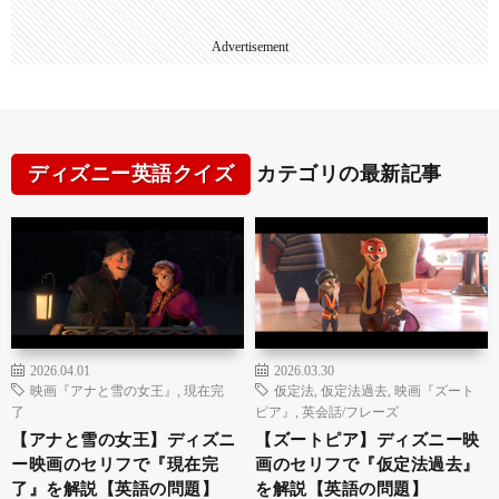
Advertisement
ディズニー英語クイズ
カテゴリの最新記事
2026.04.01
2026.03.30
映画『アナと雪の女王』
,
現在完
仮定法
,
仮定法過去
,
映画『ズート
了
ピア』
,
英会話/フレーズ
【アナと雪の女王】ディズニ
【ズートピア】ディズニー映
ー映画のセリフで『現在完
画のセリフで『仮定法過去』
了』を解説【英語の問題】
を解説【英語の問題】