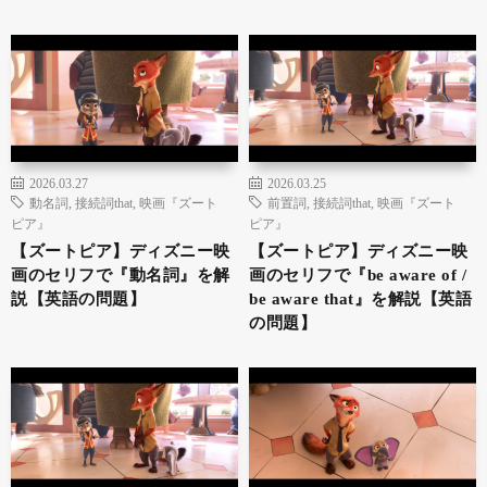
2026.03.27
2026.03.25
動名詞
,
接続詞that
,
映画『ズート
前置詞
,
接続詞that
,
映画『ズート
ピア』
ピア』
【ズートピア】ディズニー映
【ズートピア】ディズニー映
画のセリフで『動名詞』を解
画のセリフで『be aware of /
説【英語の問題】
be aware that』を解説【英語
の問題】