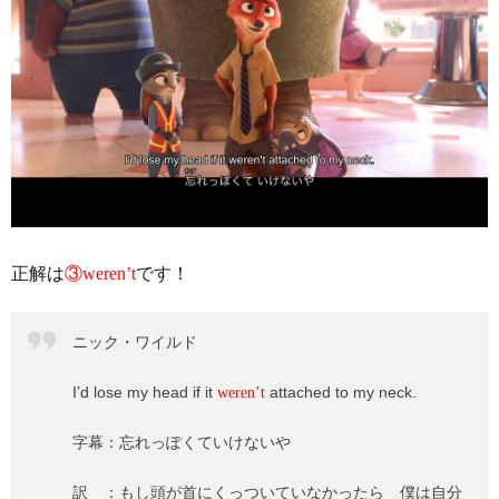
正解は
③weren’t
です！
ニック・ワイルド
I’d lose my head if it
attached to my neck.
weren’t
字幕：忘れっぽくていけないや
訳 ：もし頭が首にくっついていなかったら 僕は自分