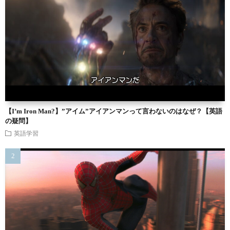
【I’m Iron Man?】”アイム”アイアンマンって言わないのはなぜ？【英語
の疑問】
英語学習