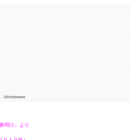
Advertisement
の夜明け』より
er』（２０１９年）