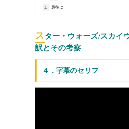
最後に
2.
ス
ター・ウォーズ/スカイ
訳とその考察
４．字幕のセリフ