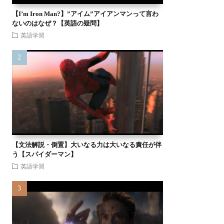
【I’m Iron Man?】”アイム”アイアンマンって言わ
ないのはなぜ？【英語の疑問】
英語学習
【文法解説・倒置】大いなる力は大いなる責任が伴
う【スパイダーマン】
英語学習