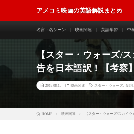
アメコミ映画の英語解説まとめ
アメコミ映画に登場する英語のフレーズやセリフなどを
名言・名シーン
映画関連
英語学習
中
【スター・ウォーズ/
告を日本語訳！【考察
2019.08.15
映画関連
スター・ウォーズ
,
副詞
映画関連
【スター・ウォーズ/スカイウ
HOME