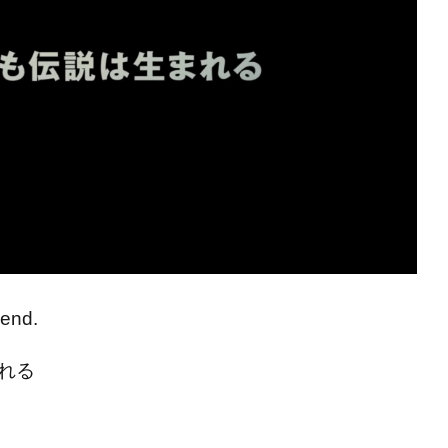
end.
れる