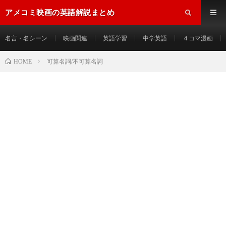
アメコミ映画の英語解説まとめ
名言・名シーン
映画関連
英語学習
中学英語
４コマ漫画
HOME
可算名詞/不可算名詞