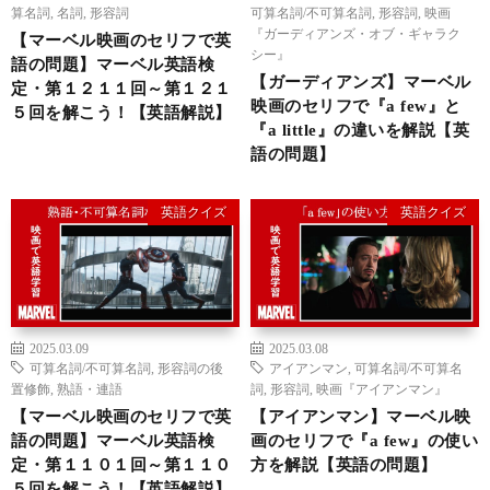
算名詞
,
名詞
,
形容詞
可算名詞/不可算名詞
,
形容詞
,
映画
『ガーディアンズ・オブ・ギャラク
【マーベル映画のセリフで英
シー』
語の問題】マーベル英語検
【ガーディアンズ】マーベル
定・第１２１１回～第１２１
映画のセリフで『a few』と
５回を解こう！【英語解説】
『a little』の違いを解説【英
語の問題】
英語クイズ
英語クイズ
2025.03.09
2025.03.08
可算名詞/不可算名詞
,
形容詞の後
アイアンマン
,
可算名詞/不可算名
置修飾
,
熟語・連語
詞
,
形容詞
,
映画『アイアンマン』
【マーベル映画のセリフで英
【アイアンマン】マーベル映
語の問題】マーベル英語検
画のセリフで『a few』の使い
定・第１１０１回～第１１０
方を解説【英語の問題】
５回を解こう！【英語解説】