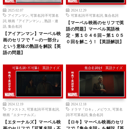
2025.02.07
2024.12.29
アイアンマン
,
可算名詞/不可算名
可算名詞/不可算名詞
,
集合名詞
詞
,
映画『アイアンマン』
,
熟語・連
【マーベル映画のセリフで英
語
,
集合名詞
語の問題】マーベル英語検
【アイアンマン】マーベル映
定・第１０４６回～第１０５
画のセリフで『～の一部分』
０回を解こう！【英語解説】
という意味の熟語を解説【英
語の問題】
英語クイズ
英語クイズ
2024.12.19
2024.12.18
ファストス
,
可算名詞/不可算名詞
,
ドラマ『ロキ』
,
メビウス
,
可算名
映画『エターナルズ』
詞/不可算名詞
,
集合名詞
【エターナルズ】マーベル映
【ロキ】マーベル映画のセリ
画のセリフで『可算名詞・不
フで『集合名詞』を解説【英