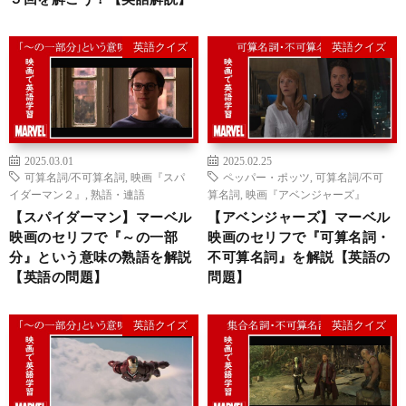
英語クイズ
英語クイズ
2025.03.01
2025.02.25
可算名詞/不可算名詞
,
映画『スパ
ペッパー・ポッツ
,
可算名詞/不可
イダーマン２』
,
熟語・連語
算名詞
,
映画『アベンジャーズ』
【スパイダーマン】マーベル
【アベンジャーズ】マーベル
映画のセリフで『～の一部
映画のセリフで『可算名詞・
分』という意味の熟語を解説
不可算名詞』を解説【英語の
【英語の問題】
問題】
英語クイズ
英語クイズ