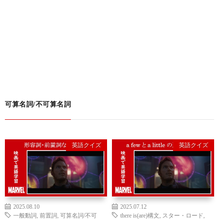
可算名詞/不可算名詞
英語クイズ
英語クイズ
2025.08.10
2025.07.12
一般動詞
,
前置詞
,
可算名詞/不可
there is(are)構文
,
スター・ロード
,