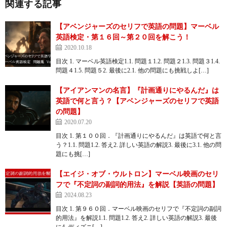
関連する記事
【アベンジャーズのセリフで英語の問題】マーベル
英語検定・第１６回～第２０回を解こう！
2020.10.18
目次 1. マーベル英語検定1.1. 問題１1.2. 問題２1.3. 問題３1.4.
問題４1.5. 問題５2. 最後に2.1. 他の問題にも挑戦しよ[…]
【アイアンマンの名言】『計画通りにやるんだ』は
英語で何と言う？【アベンジャーズのセリフで英語
の問題】
2020.07.20
目次 1. 第１００回．『計画通りにやるんだ』は英語で何と言
う？1.1. 問題1.2. 答え2. 詳しい英語の解説3. 最後に3.1. 他の問
題にも挑[…]
【エイジ・オブ・ウルトロン】マーベル映画のセリ
フで『不定詞の副詞的用法』を解説【英語の問題】
2024.08.23
目次 1. 第９６０回．マーベル映画のセリフで『不定詞の副詞
的用法』を解説1.1. 問題1.2. 答え2. 詳しい英語の解説3. 最後