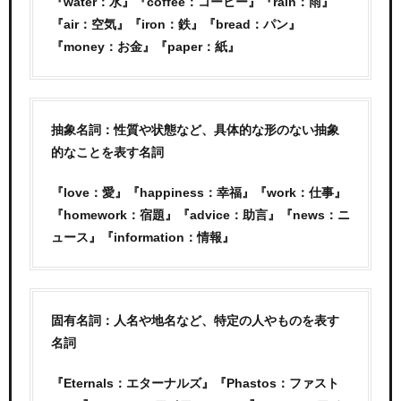
『water：水』『coffee：コーヒー』『rain：雨』
『air：空気』『iron：鉄』『bread：パン』
『money：お金』『paper：紙』
抽象名詞：性質や状態など、具体的な形のない抽象
的なことを表す名詞
『love：愛』『happiness：幸福』『work：仕事』
『homework：宿題』『advice：助言』『news：ニ
ュース』『information：情報』
固有名詞：人名や地名など、特定の人やものを表す
名詞
『Eternals：エターナルズ』『Phastos：ファスト