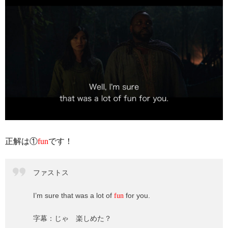
正解は①
fun
です！
ファストス
I’m sure that was a lot of
for you.
fun
字幕：じゃ 楽しめた？