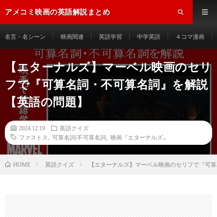
アメコミ映画の英語解説まとめ
名言・名シーン
映画関連
英語学習
中学英語
４コマ漫画
【エターナルズ】マーベル映画のセリ
フで『可算名詞・不可算名詞』を解説
【英語の問題】
2024.12.19
英語クイズ
ファストス
,
可算名詞/不可算名詞
,
映画『エターナルズ』
HOME
英語クイズ
【エターナルズ】マーベル映画のセリフで『可算