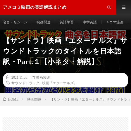
アメコミ映画の英語解説まとめ
名言・名シーン
映画関連
英語学習
中学英語
４コマ漫画
【サントラ】映画『エターナルズ』サ
ウンドトラックのタイトルを日本語
訳・Part.１【小ネタ・解説】
2021.11.05
映画関連
サウンドトラック
,
映画『エターナルズ』
HOME
映画関連
【サントラ】映画『エターナルズ』サウンドトラック