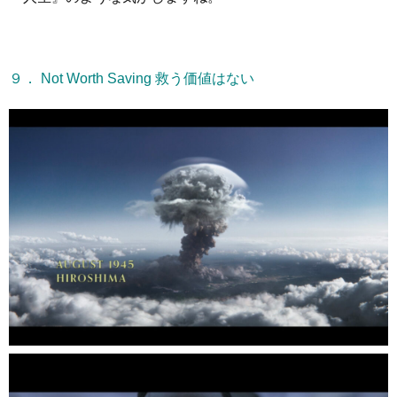
９． Not Worth Saving 救う価値はない