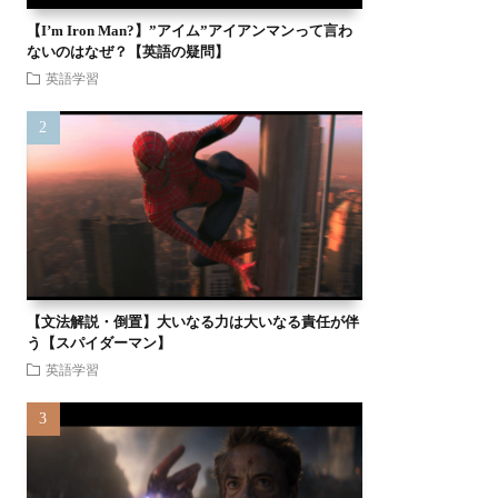
【I’m Iron Man?】”アイム”アイアンマンって言わ
ないのはなぜ？【英語の疑問】
英語学習
【文法解説・倒置】大いなる力は大いなる責任が伴
う【スパイダーマン】
英語学習