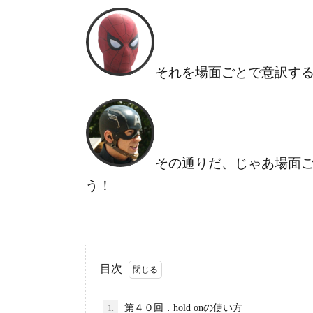
それを場面ごとで意訳す
その通りだ、じゃあ場面
う！
目次
第４０回．hold onの使い方
1.