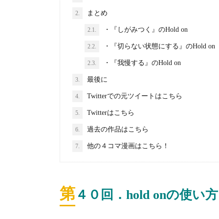
まとめ
2.
・『しがみつく』のHold on
2.1.
・『切らない状態にする』のHold on
2.2.
・『我慢する』のHold on
2.3.
最後に
3.
Twitterでの元ツイートはこちら
4.
Twitterはこちら
5.
過去の作品はこちら
6.
他の４コマ漫画はこちら！
7.
第
４０
回．hold onの使い方