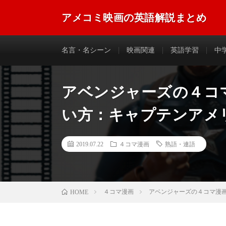
アメコミ映画の英語解説まとめ
アメコミ映画に登場する英語のフレーズやセリフなどを
名言・名シーン
映画関連
英語学習
中
アベンジャーズの４コマ漫
い方：キャプテンアメ
2019.07.22
４コマ漫画
熟語・連語
４コマ漫画
アベンジャーズの４コマ漫画
HOME