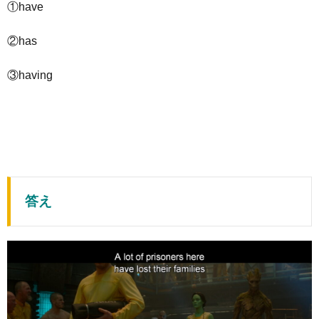
①have
②has
③having
答え