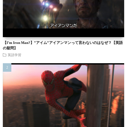
【I’m Iron Man?】”アイム”アイアンマンって言わないのはなぜ？【英語
の疑問】
英語学習