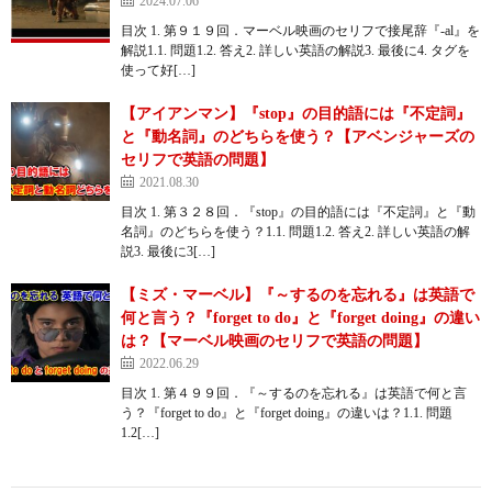
2024.07.06
目次 1. 第９１９回．マーベル映画のセリフで接尾辞『-al』を
解説1.1. 問題1.2. 答え2. 詳しい英語の解説3. 最後に4. タグを
使って好[…]
【アイアンマン】『stop』の目的語には『不定詞』
と『動名詞』のどちらを使う？【アベンジャーズの
セリフで英語の問題】
2021.08.30
目次 1. 第３２８回．『stop』の目的語には『不定詞』と『動
名詞』のどちらを使う？1.1. 問題1.2. 答え2. 詳しい英語の解
説3. 最後に3[…]
【ミズ・マーベル】『～するのを忘れる』は英語で
何と言う？『forget to do』と『forget doing』の違い
は？【マーベル映画のセリフで英語の問題】
2022.06.29
目次 1. 第４９９回．『～するのを忘れる』は英語で何と言
う？『forget to do』と『forget doing』の違いは？1.1. 問題
1.2[…]