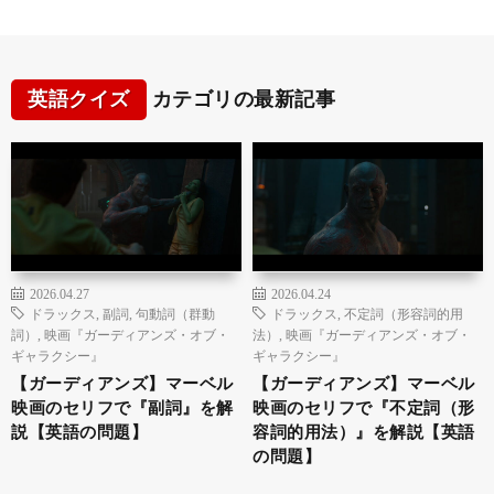
英語クイズ
カテゴリの最新記事
2026.04.27
2026.04.24
ドラックス
,
副詞
,
句動詞（群動
ドラックス
,
不定詞（形容詞的用
詞）
,
映画『ガーディアンズ・オブ・
法）
,
映画『ガーディアンズ・オブ・
ギャラクシー』
ギャラクシー』
【ガーディアンズ】マーベル
【ガーディアンズ】マーベル
映画のセリフで『副詞』を解
映画のセリフで『不定詞（形
説【英語の問題】
容詞的用法）』を解説【英語
の問題】