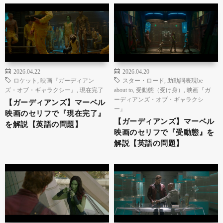
2026.04.22
2026.04.20
ロケット
,
映画『ガーディアン
スター・ロード
,
助動詞表現be
ズ・オブ・ギャラクシー』
,
現在完了
about to
,
受動態（受け身）
,
映画『ガ
ーディアンズ・オブ・ギャラクシ
【ガーディアンズ】マーベル
ー』
映画のセリフで『現在完了』
【ガーディアンズ】マーベル
を解説【英語の問題】
映画のセリフで『受動態』を
解説【英語の問題】