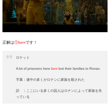
正解は
①have
です！
ロケット
A lot of prisoners here
lost their families to Ronan.
have
字幕：連中の多くがロナンに家族を殺された
訳 ：ここにいる多くの囚人はロナンによって家族を失
っている