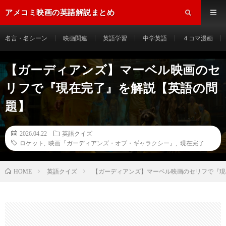
アメコミ映画の英語解説まとめ
名言・名シーン
映画関連
英語学習
中学英語
４コマ漫画
【ガーディアンズ】マーベル映画のセ
リフで『現在完了』を解説【英語の問
題】
2026.04.22
英語クイズ
ロケット
,
映画『ガーディアンズ・オブ・ギャラクシー』
,
現在完了
HOME
英語クイズ
【ガーディアンズ】マーベル映画のセリフで『現