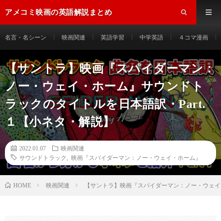
アメコミ映画の英語解説まとめ
名言・名シーン
映画関連
英語学習
中学英語
４コマ漫画
【サントラ】映画『スパイダーマン：
ノー・ウェイ・ホーム』サウンドト
ラックのタイトルを日本語訳・Part.
１【小ネタ・解説】
2022.01.07
映画関連
サウンドトラック
,
映画『スパイダーマン：ノー・ウェイ・ホーム』
HOME
映画関連
【サントラ】映画『スパイダーマン：ノー・ウェイ・