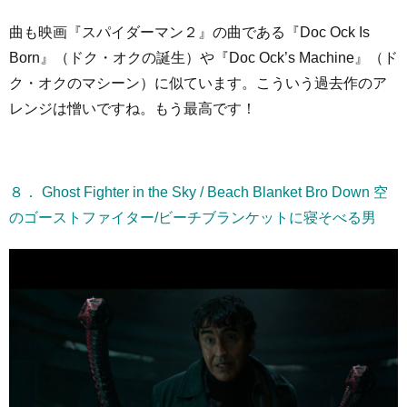
曲も映画『スパイダーマン２』の曲である『Doc Ock Is
Born』（ドク・オクの誕生）や『Doc Ock’s Machine』（ド
ク・オクのマシーン）に似ています。こういう過去作のア
レンジは憎いですね。もう最高です！
８． Ghost Fighter in the Sky / Beach Blanket Bro Down 空
のゴーストファイター/ビーチブランケットに寝そべる男