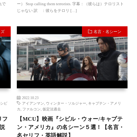
：それで
ー） Stop calling them terrorists. 字幕：（彼らは）テロリスト
じゃない 訳 ：彼らをテロリ […]
イズ
名言・名シーン
2022.10.23
シビ
アイアンマン
,
ウィンター・ソルジャー
,
キャプテン・アメリ
カ
,
ファルコン
,
仮定法過去
リフ
【MCU】映画『シビル・ウォー/キャプテ
解説
ン・アメリカ』の名シーン５選！【名言・
名セリフ・英語解説】