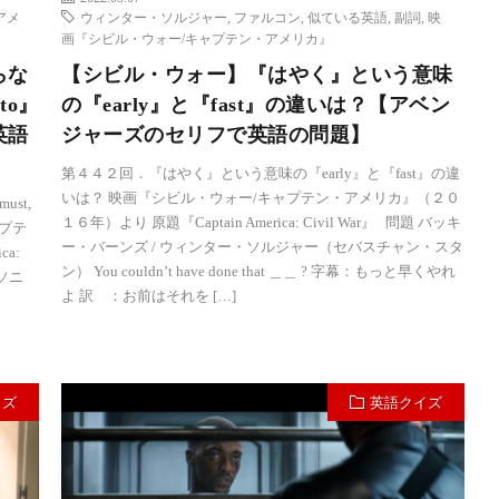
アメ
ウィンター・ソルジャー
,
ファルコン
,
似ている英語
,
副詞
,
映
画『シビル・ウォー/キャプテン・アメリカ』
らな
【シビル・ウォー】『はやく』という意味
to』
の『early』と『fast』の違いは？【アベン
英語
ジャーズのセリフで英語の問題】
第４４２回．『はやく』という意味の『early』と『fast』の違
いは？ 映画『シビル・ウォー/キャプテン・アメリカ』（２０
st,
１６年）より 原題『Captain America: Civil War』 問題 バッキ
ャプテ
ー・バーンズ / ウィンター・ソルジャー（セバスチャン・スタ
a:
ン） You couldn’t have done that ＿＿ ? 字幕：もっと早くやれ
ンソニ
よ 訳 ：お前はそれを […]
イズ
英語クイズ