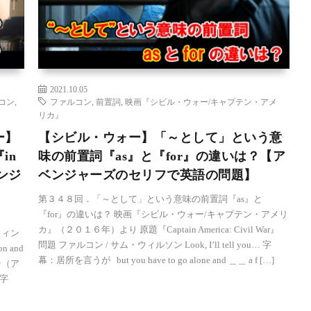
2021.10.05
コン
,
ファルコン
,
前置詞
,
映画『シビル・ウォー/キャプテン・アメ
リカ』
ー】
【シビル・ウォー】「～として」という意
in
味の前置詞『as』と『for』の違いは？【ア
ベンジ
ベンジャーズのセリフで英語の問題】
第３４８回．「～として」という意味の前置詞『as』と
『for』の違いは？ 映画『シビル・ウォー/キャプテン・アメリ
カ』（２０１６年）より 原題『Captain America: Civil War』
ウィン
問題 ファルコン / サム・ウィルソン Look, I’ll tell you… 字
 and
幕：居所を言うが but you have to go alone and ＿＿ a f […]
ソン（ア
 字