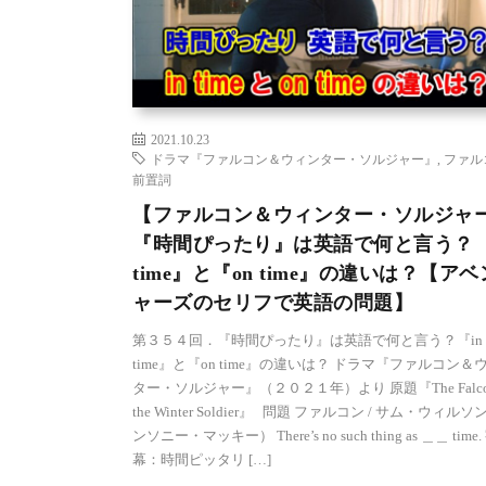
2021.10.23
ドラマ『ファルコン＆ウィンター・ソルジャー』
,
ファル
前置詞
【ファルコン＆ウィンター・ソルジャ
『時間ぴったり』は英語で何と言う？『
time』と『on time』の違いは？【ア
ャーズのセリフで英語の問題】
第３５４回．『時間ぴったり』は英語で何と言う？『in
time』と『on time』の違いは？ ドラマ『ファルコン＆
ター・ソルジャー』（２０２１年）より 原題『The Falcon
the Winter Soldier』 問題 ファルコン / サム・ウィル
ンソニー・マッキー） There’s no such thing as ＿＿ time.
幕：時間ピッタリ […]