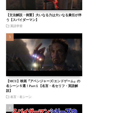
【文法解説・倒置】大いなる力は大いなる責任が伴
う【スパイダーマン】
英語学習
【MCU】映画『アベンジャーズ/エンドゲーム』の
名シーン５選！Part１【名言・名セリフ・英語解
説】
名言・名シーン