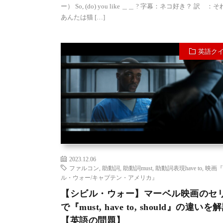
ー） So, (do) you like ＿＿ ? 字幕：ネコ好き？ 訳 
あんたは猫 […]
英語ク
2023.12.06
ファルコン
,
助動詞
,
助動詞must
,
助動詞表現have to
,
映画『
ル・ウォー/キャプテン・アメリカ』
【シビル・ウォー】マーベル映画のセ
で『must, have to, should』の違いを
【英語の問題】