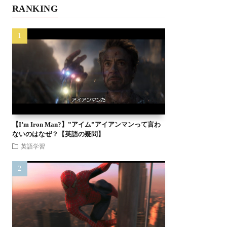
RANKING
【I’m Iron Man?】”アイム”アイアンマンって言わ
ないのはなぜ？【英語の疑問】
英語学習