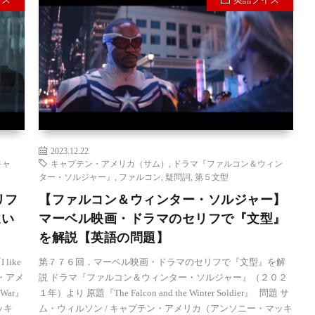
2023.12.22
キャ
キャプテン・アメリカ（サム）
,
ドラマ『ファルコン＆ウィン
ター・ソルジャー』
,
ファルコン
,
疑問詞
,
第５文型
リフ
【ファルコン＆ウィンター・ソルジャー】
違い
マーベル映画・ドラマのセリフで『文型』
を解説【英語の問題】
like
第７７６回．マーベル映画・ドラマのセリフで『文型』を解
ン・アメ
説 ドラマ『ファルコン＆ウィンター・ソルジャー』（２０２
 War』
１年）より 原題『The Falcon and the Winter Soldier』 問題 サ
ッキ
ム・ウィルソン / キャプテン・アメリカ（アンソニー・マッキ