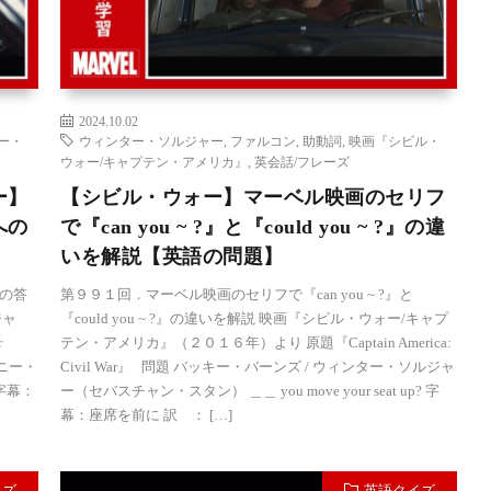
2024.10.02
ー・
ウィンター・ソルジャー
,
ファルコン
,
助動詞
,
映画『シビル・
ウォー/キャプテン・アメリカ』
,
英会話/フレーズ
ー】
【シビル・ウォー】マーベル映画のセリフ
への
で『can you ~ ?』と『could you ~ ?』の違
いを解説【英語の問題】
の答
第９９１回．マーベル映画のセリフで『can you ~ ?』と
ジャ
『could you ~ ?』の違いを解説 映画『シビル・ウォー/キャプ
r
テン・アメリカ』（２０１６年）より 原題『Captain America:
ソニー・
Civil War』 問題 バッキー・バーンズ / ウィンター・ソルジャ
? 字幕：
ー（セバスチャン・スタン） ＿＿ you move your seat up? 字
幕：座席を前に 訳 ： […]
イズ
英語クイズ