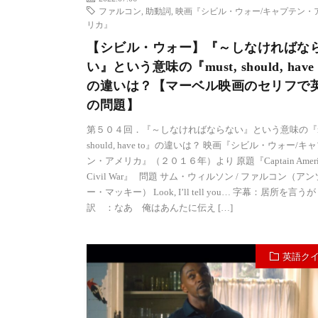
ファルコン
,
助動詞
,
映画『シビル・ウォー/キャプテン・
リカ』
【シビル・ウォー】『～しなければな
い』という意味の『must, should, have 
の違いは？【マーベル映画のセリフで
の問題】
第５０４回．『～しなければならない』という意味の『mu
should, have to』の違いは？ 映画『シビル・ウォー/キ
ン・アメリカ』（２０１６年）より 原題『Captain Americ
Civil War』 問題 サム・ウィルソン / ファルコン（ア
ー・マッキー） Look, I’ll tell you… 字幕：居所を言うが
訳 ：なあ 俺はあんたに伝え […]
英語ク