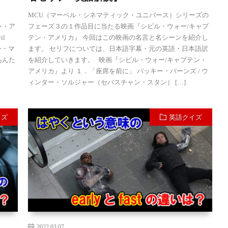
MCU（マーベル・シネマティック・ユニバース）シリーズの
ン・ア
フェーズ３の１作品目に当たる映画『シビル・ウォー/キャプ
il
テン・アメリカ』 今回はこの映画の名言と名シーンを紹介し
ー・マ
ます。 セリフについては、日本語字幕・元の英語・日本語訳
はあんた
を紹介していきます。 映画『シビル・ウォー/キャプテン・
アメリカ』より １．「座席を前に」 バッキー・バーンズ / ウ
ィンター・ソルジャー（セバスチャン・スタン） […]
イズ
英語クイズ
2022.03.07