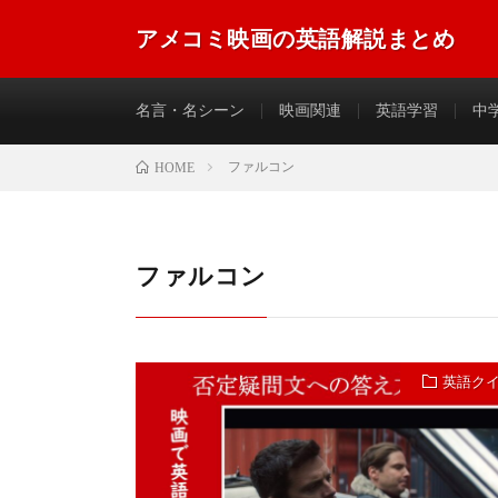
アメコミ映画の英語解説まとめ
アメコミ映画に登場する英語のフレーズやセリフなどを
名言・名シーン
映画関連
英語学習
中
ファルコン
HOME
ファルコン
英語ク