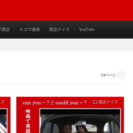
わかりやすく解説＆まとめ
学英語
４コマ漫画
英語クイズ
YouTube
>
1/4ページ
イズ
英語クイズ