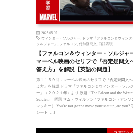
2025.05.07
ウィンター・ソルジャー
,
ドラマ『ファルコン＆ウィンタ
ソルジャー』
,
ファルコン
,
付加疑問文
,
口語表現
【ファルコン＆ウィンター・ソルジャ
マーベル映画のセリフで『否定疑問文
答え方』を解説【英語の問題】
第１１５９回．マーベル映画のセリフで『否定疑問文へ
え方』を解説 ドラマ『ファルコン＆ウィンター・ソル
ー』（２０２１年）より 原題『The Falcon and the Winte
Soldier』 問題 サム・ウィルソン / ファルコン（アン
マッキー） You’re not gonna move your seat up, are you
シート […]
英語ク