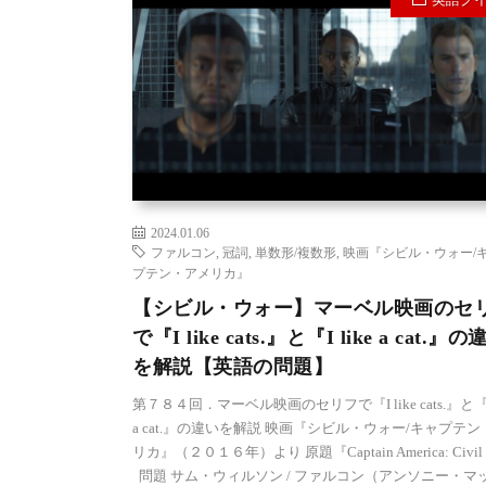
2024.01.06
ファルコン
,
冠詞
,
単数形/複数形
,
映画『シビル・ウォー/
プテン・アメリカ』
【シビル・ウォー】マーベル映画のセ
で『I like cats.』と『I like a cat.』の
を解説【英語の問題】
第７８４回．マーベル映画のセリフで『I like cats.』と『I 
a cat.』の違いを解説 映画『シビル・ウォー/キャプテ
リカ』（２０１６年）より 原題『Captain America: Civil
問題 サム・ウィルソン / ファルコン（アンソニー・マ