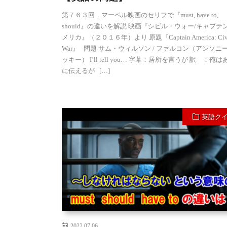
第７６３回．マーベル映画のセリフで『must, have to,
should』の違いを解説 映画『シビル・ウォー/キャプテ
メリカ』（２０１６年）より 原題『Captain America: Civ
War』 問題 サム・ウィルソン / ファルコン（アンソニ
ッキー） I’ll tell you… 字幕：居所を言うが 訳 ：俺
に伝えるが […]
英語ク
2022.07.06