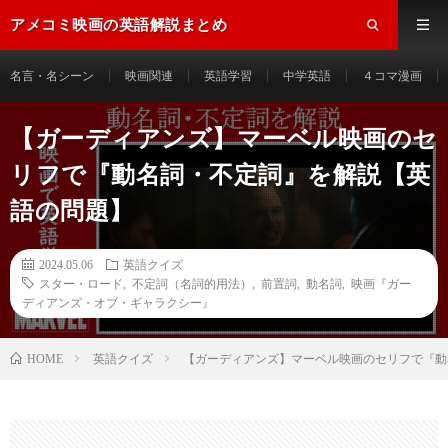
アメコミ映画の英語解説まとめ
名言・名シーン
映画関連
英語学習
中学英語
４コマ漫画
【ガーディアンズ】マーベル映画のセ
リフで『動名詞・不定詞』を解説【英
語の問題】
2024.05.06
英語クイズ
スター・ロード
,
不定詞（名詞的用法）
,
前置詞
,
動名詞
,
映画『ガー
ディアンズ・オブ・ギャラクシー』
HOME
英語クイズ
【ガーディアンズ】マーベル映画のセリフで『動