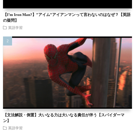
【I’m Iron Man?】”アイム”アイアンマンって言わないのはなぜ？【英語
の疑問】
英語学習
【文法解説・倒置】大いなる力は大いなる責任が伴う【スパイダーマ
ン】
英語学習