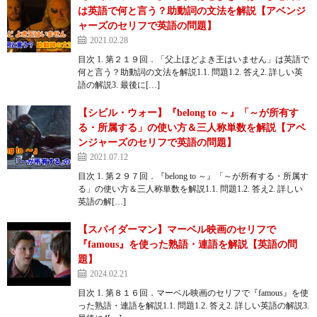
は英語で何と言う？助動詞の文法を解説【アベンジ
ャーズのセリフで英語の問題】
2021.02.28
目次 1. 第２１９回．「父上ほどよき王はいません」は英語で
何と言う？助動詞の文法を解説1.1. 問題1.2. 答え2. 詳しい英
語の解説3. 最後に[…]
【シビル・ウォー】『belong to ～』「～が所有す
る・所属する」の使い方＆三人称単数を解説【アベ
ンジャーズのセリフで英語の問題】
2021.07.12
目次 1. 第２９７回．『belong to ～』「～が所有する・所属す
る」の使い方＆三人称単数を解説1.1. 問題1.2. 答え2. 詳しい
英語の解[…]
【スパイダーマン】マーベル映画のセリフで
『famous』を使った熟語・連語を解説【英語の問
題】
2024.02.21
目次 1. 第８１６回．マーベル映画のセリフで『famous』を使
った熟語・連語を解説1.1. 問題1.2. 答え2. 詳しい英語の解説3.