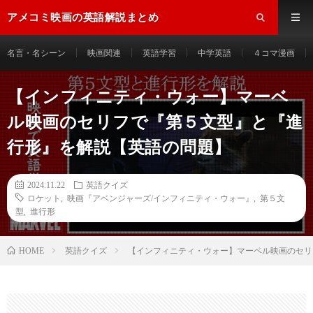
アメコミ映画の英語解説まとめ
名言・名シーン
映画関連
英語学習
中学英語
４コマ漫画
【インフィニティ・ウォー】マーベ
ル映画のセリフで『第５文型』と『進
行形』を解説【英語の問題】
2024.11.22
英語クイズ
ロケット
,
映画『アベンジャーズ/インフィニティ・ウォー』
,
第５文
型
,
進行形
HOME
英語クイズ
【インフィニティ・ウォー】マーベル映画のセリ