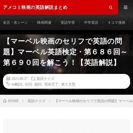
アメコミ映画の英語解説まとめ
名言・名シーン
映画関連
英語学習
中学英語
４コマ漫画
【マーベル映画のセリフで英語の問
題】マーベル英語検定・第６８６回～
第６９０回を解こう！【英語解説】
2023.08.27
英語クイズ
be動詞
,
分詞
,
副詞
,
現在完了
,
第５文型
HOME
英語クイズ
【マーベル映画のセリフで英語の問題】マーベル