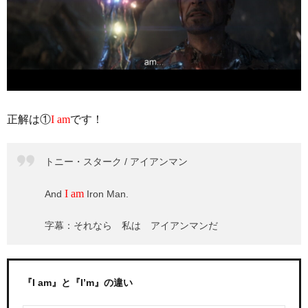
正解は①
I am
です！
トニー・スターク / アイアンマン
I am
And
Iron Man.
字幕：それなら 私は アイアンマンだ
『I am』と『I’m』の違い