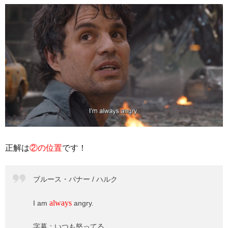
正解は
②の位置
です！
ブルース・バナー / ハルク
always
I am
angry.
字幕：いつも怒ってる