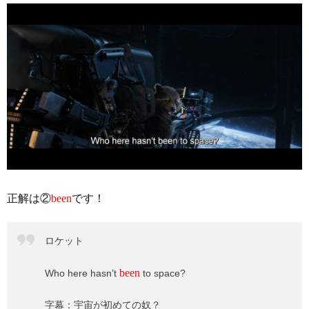
正解は②
been
です！
ロケット
been
Who here hasn’t
to space?
字幕：宇宙が初めての奴？