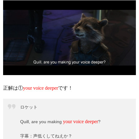
正解は①
your voice deeper
です！
ロケット
your voice deeper
Quill, are you making
?
字幕：声低くしてねえか？