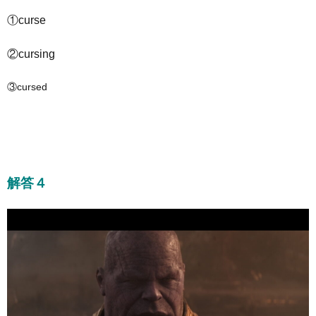
①curse
②cursing
③cursed
解答４