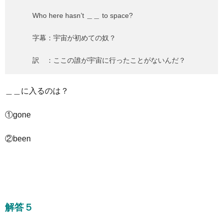
Who here hasn’t ＿＿ to space?
字幕：宇宙が初めての奴？
訳 ：ここの誰が宇宙に行ったことがないんだ？
＿＿に入るのは？
①gone
②been
解答５