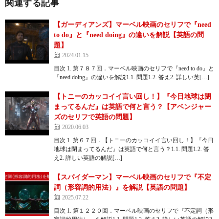
関連する記事
【ガーディアンズ】マーベル映画のセリフで『need
to do』と『need doing』の違いを解説【英語の問
題】
2024.01.15
目次 1. 第７８７回．マーベル映画のセリフで『need to do』と
『need doing』の違いを解説1.1. 問題1.2. 答え2. 詳しい英[…]
【トニーのカッコイイ言い回し！】『今日地球は閉
まってるんだ』は英語で何と言う？【アベンジャー
ズのセリフで英語の問題】
2020.06.03
目次 1. 第６７回．【トニーのカッコイイ言い回し！】『今日
地球は閉まってるんだ』は英語で何と言う？1.1. 問題1.2. 答
え2. 詳しい英語の解説[…]
【スパイダーマン】マーベル映画のセリフで『不定
詞（形容詞的用法）』を解説【英語の問題】
2025.07.22
目次 1. 第１２２０回．マーベル映画のセリフで『不定詞（形