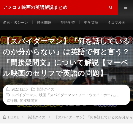
アメコミ映画の英語解説まとめ
名言・名シーン
映画関連
英語学習
中学英語
４コマ漫画
【スパイダーマン】『何を話している
のか分からない』は英語で何と言う？
『間接疑問文』について解説【マーベ
ル映画のセリフで英語の問題】
2022.12.15
英語クイズ
スパイダーマン
,
映画『スパイダーマン：ノー・ウェイ・ホーム』
,
進行形
,
間接疑問文
HOME
英語クイズ
【スパイダーマン】『何を話しているのか分から