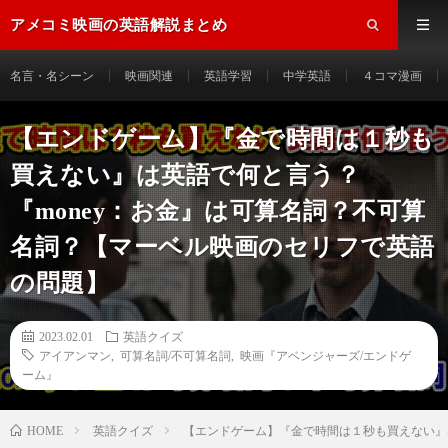
アメコミ映画の英語解説まとめ
名言・名シーン
映画関連
英語学習
中学英語
４コマ漫画
【エンドゲーム】『金で時間は１秒も
買えない』は英語で何と言う？
『money：お金』は可算名詞？不可算
名詞？【マーベル映画のセリフで英語
の問題】
2023.02.01
英語クイズ
アイアンマン
,
可算名詞/不可算名詞
,
映画『アベンジャーズ/エンドゲ
ーム』
HOME
英語クイズ
【エンドゲーム】『金で時間は１秒も買えない』