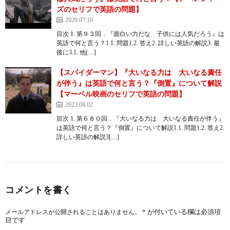
ズのセリフで英語の問題】
2020.07.10
目次 1. 第９３回．『面白い力だな 子供には人気だろう』は
英語で何と言う？1.1. 問題1.2. 答え2. 詳しい英語の解説3. 最
後に3.1. 他[…]
【スパイダーマン】『大いなる力は 大いなる責任
が伴う』は英語で何と言う？『倒置』について解説
【マーベル映画のセリフで英語の問題】
2023.08.02
目次 1. 第６８０回．『大いなる力は 大いなる責任が伴う』
は英語で何と言う？『倒置』について解説1.1. 問題1.2. 答え2.
詳しい英語の解説3[…]
コメントを書く
*
が付いている欄は必須項
メールアドレスが公開されることはありません。
目です