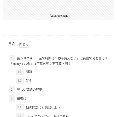
Advertisement
目次
1.
第５８２回．『金で時間は１秒も買えない』は英語で何と言う？
『money：お金』は可算名詞？不可算名詞？
1.1.
問題
1.2.
答え
2.
詳しい英語の解説
3.
最後に
3.1.
他の問題にも挑戦しよう！
3.2.
Twitterでの元ツイートはこちら