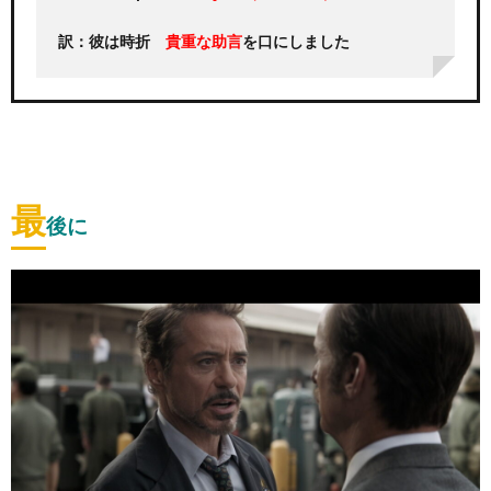
訳：彼は時折
を口にしました
貴重な助言
最
後に