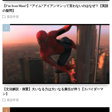
【I’m Iron Man?】”アイム”アイアンマンって言わないのはなぜ？【英語
の疑問】
英語学習
【文法解説・倒置】大いなる力は大いなる責任が伴う【スパイダーマ
ン】
英語学習