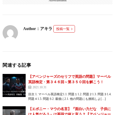
Advertisement
Author：アキラ
投稿一覧
関連する記事
【アベンジャーズのセリフで英語の問題】マーベル
英語検定・第３４６回～第３５０回を解こう！
2021.10.31
目次 1. マーベル英語検定1.1. 問題１1.2. 問題２1.3. 問題３1.4.
問題４1.5. 問題５2. 最後に2.1. 他の問題にも挑戦しよ[…]
【エボニー・マウの名言】『面白い力だな 子供に
は人気だろう』は英語で何と言う？【アベンジャー