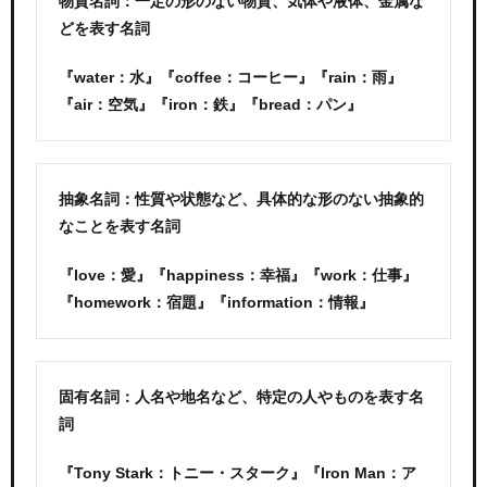
物質名詞：一定の形のない物質、気体や液体、金属な
どを表す名詞
『water：水』『coffee：コーヒー』『rain：雨』
『air：空気』『iron：鉄』『bread：パン』
抽象名詞：性質や状態など、具体的な形のない抽象的
なことを表す名詞
『love：愛』『happiness：幸福』『work：仕事』
『homework：宿題』『information：情報』
固有名詞：人名や地名など、特定の人やものを表す名
詞
『Tony Stark：トニー・スターク』『Iron Man：ア