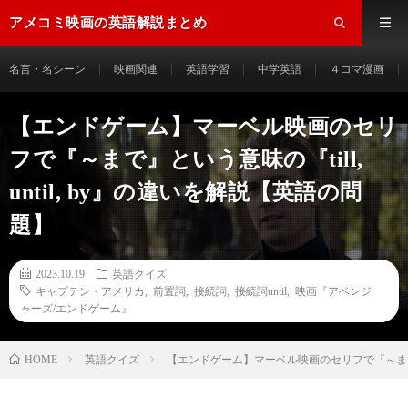
アメコミ映画の英語解説まとめ
名言・名シーン
映画関連
英語学習
中学英語
４コマ漫画
【エンドゲーム】マーベル映画のセリ
フで『～まで』という意味の『till,
until, by』の違いを解説【英語の問
題】
2023.10.19
英語クイズ
キャプテン・アメリカ
,
前置詞
,
接続詞
,
接続詞until
,
映画『アベンジ
ャーズ/エンドゲーム』
HOME
英語クイズ
【エンドゲーム】マーベル映画のセリフで『～まで』とい