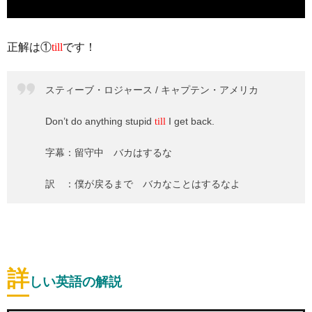
正解は①
till
です！
スティーブ・ロジャース / キャプテン・アメリカ
Don’t do anything stupid
I get back.
till
字幕：留守中 バカはするな
訳 ：僕が戻るまで バカなことはするなよ
詳
しい英語の解説