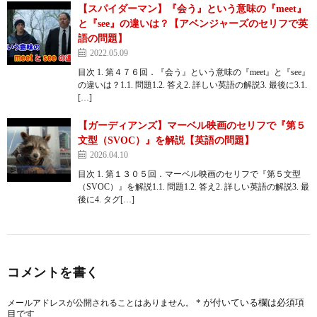
【スパイダーマン】『会う』という意味の『meet』
と『see』の違いは？【アベンジャーズのセリフで英
語の問題】
2022.05.09
目次 1. 第４７６回．『会う』という意味の『meet』と『see』
の違いは？1.1. 問題1.2. 答え2. 詳しい英語の解説3. 最後に3.1.
[…]
【ガーディアンズ】マーベル映画のセリフで『第５
文型（SVOC）』を解説【英語の問題】
2026.04.10
目次 1. 第１３０５回．マーベル映画のセリフで『第５文型
（SVOC）』を解説1.1. 問題1.2. 答え2. 詳しい英語の解説3. 最
後に4. タグ[…]
コメントを書く
*
が付いている欄は必須項
メールアドレスが公開されることはありません。
目です