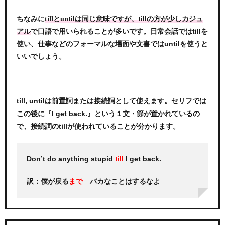
ちなみに
tillとuntilは同じ意味ですが、tillの方が少しカジュ
で口語で用いられることが多いです。日常会話ではtillを
アル
使い、仕事などのフォーマルな場面や文書ではuntilを使うと
いいでしょう。
till, untilは前置詞または接続詞として使えます。セリフでは
この後に『I get back.』という１文・節が置かれているの
で、接続詞のtillが使われていることが分かります。
Don’t do anything stupid
I get back.
till
訳：僕が戻る
バカなことはするなよ
まで