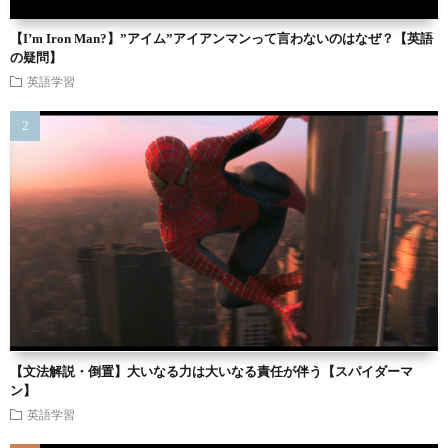
【I’m Iron Man?】”アイム”アイアンマンって言わないのはなぜ？【英語
の疑問】
英語学習
【文法解説・倒置】大いなる力は大いなる責任が伴う【スパイダーマ
ン】
英語学習