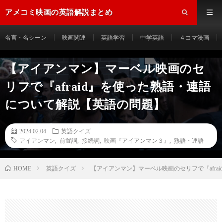
アメコミ映画の英語解説まとめ
名言・名シーン
映画関連
英語学習
中学英語
４コマ漫画
【アイアンマン】マーベル映画のセ
リフで『afraid』を使った熟語・連語
について解説【英語の問題】
2024.02.04
英語クイズ
アイアンマン
,
前置詞
,
接続詞
,
映画『アイアンマン３』
,
熟語・連語
HOME
英語クイズ
【アイアンマン】マーベル映画のセリフで『afr