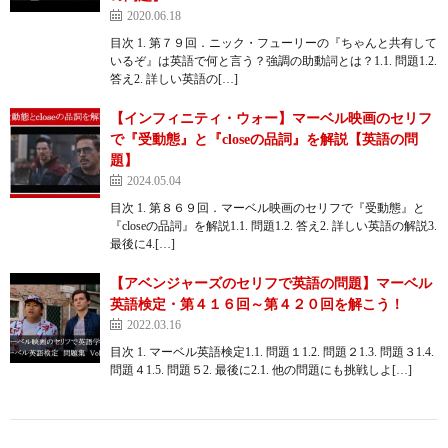
2020.06.18
目次 1. 第７９回．ニック・フューリーの『ちゃんと共有して
いるぞ』は英語で何と言う？強調の助動詞とは？1.1. 問題1.2.
答え2. 詳しい英語の[…]
【インフィニティ・ウォー】マーベル映画のセリフ
で『受動態』と『closeの品詞』を解説【英語の問
題】
2024.05.04
目次 1. 第８６９回．マーベル映画のセリフで『受動態』と
『closeの品詞』を解説1.1. 問題1.2. 答え2. 詳しい英語の解説3.
最後に4.[…]
【アベンジャーズのセリフで英語の問題】マーベル
英語検定・第４１６回～第４２０回を解こう！
2022.03.16
目次 1. マーベル英語検定1.1. 問題１1.2. 問題２1.3. 問題３1.4.
問題４1.5. 問題５2. 最後に2.1. 他の問題にも挑戦しよ[…]