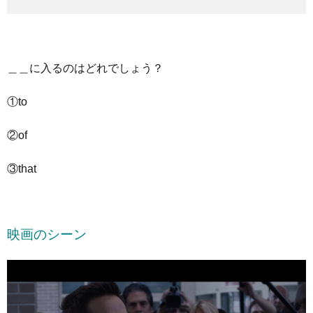
＿＿に入るのはどれでしょう？
①to
②of
③that
映画のシーン