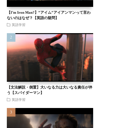
【I’m Iron Man?】”アイム”アイアンマンって言わ
ないのはなぜ？【英語の疑問】
英語学習
【文法解説・倒置】大いなる力は大いなる責任が伴
う【スパイダーマン】
英語学習