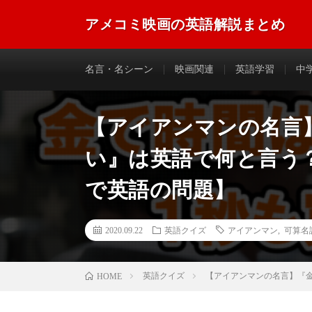
アメコミ映画の英語解説まとめ
アメコミ映画に登場する英語のフレーズやセリフなどを
名言・名シーン
映画関連
英語学習
中
【アイアンマンの名言
い』は英語で何と言う
で英語の問題】
2020.09.22
英語クイズ
アイアンマン
,
可算名
英語クイズ
【アイアンマンの名言】『
HOME