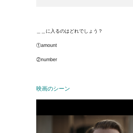
＿＿に入るのはどれでしょう？
①amount
②number
映画のシーン