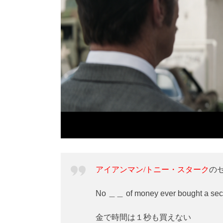
アイアンマン/トニー・スターク
の
No ＿＿ of money ever bought a seco
金で時間は１秒も買えない