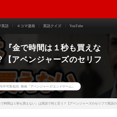
わかりやすく解説＆まとめ
学英語
４コマ漫画
英語クイズ
YouTube
】『金で時間は１秒も買えな
？【アベンジャーズのセリフ
詞/不可算名詞
,
映画『アベンジャーズ/エンドゲーム』
金で時間は１秒も買えない』は英語で何と言う？【アベンジャーズのセリフで英語の