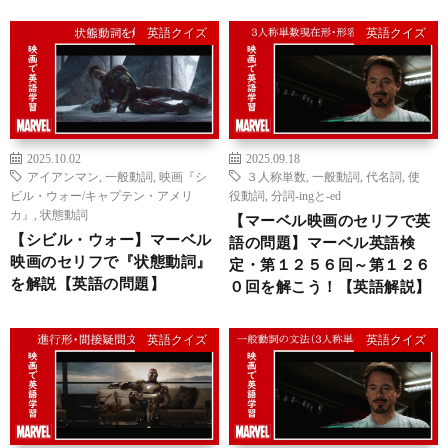
英語クイズ
英語クイズ
2025.10.02
2025.09.18
アイアンマン
,
一般動詞
,
映画『シ
３人称単数
,
一般動詞
,
代名詞
,
使
ビル・ウォー/キャプテン・アメリ
役動詞
,
分詞-ingと-ed
カ』
,
状態動詞
【マーベル映画のセリフで英
【シビル・ウォー】マーベル
語の問題】マーベル英語検
映画のセリフで『状態動詞』
定・第１２５６回～第１２６
を解説【英語の問題】
０回を解こう！【英語解説】
英語クイズ
英語クイズ