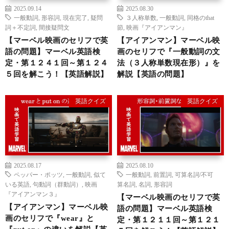
2025.09.14
2025.08.30
一般動詞
,
形容詞
,
現在完了
,
疑問
３人称単数
,
一般動詞
,
同格のthat
詞＋不定詞
,
間接疑問文
節
,
映画『アイアンマン』
【マーベル映画のセリフで英
【アイアンマン】マーベル映
語の問題】マーベル英語検
画のセリフで『一般動詞の文
定・第１２４１回～第１２４
法（３人称単数現在形）』を
５回を解こう！【英語解説】
解説【英語の問題】
英語クイズ
英語クイズ
2025.08.17
2025.08.10
ペッパー・ポッツ
,
一般動詞
,
似て
一般動詞
,
前置詞
,
可算名詞/不可
いる英語
,
句動詞（群動詞）
,
映画
算名詞
,
名詞
,
形容詞
『アイアンマン３』
【マーベル映画のセリフで英
【アイアンマン】マーベル映
語の問題】マーベル英語検
画のセリフで『wear』と
定・第１２１１回～第１２１