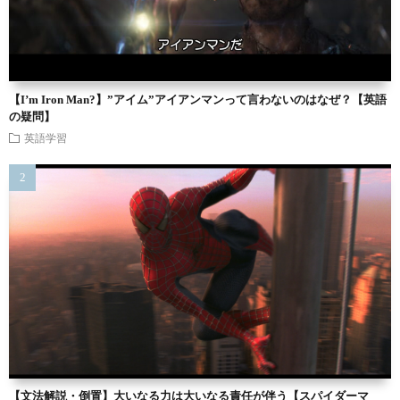
【I’m Iron Man?】”アイム”アイアンマンって言わないのはなぜ？【英語
の疑問】
英語学習
【文法解説・倒置】大いなる力は大いなる責任が伴う【スパイダーマ