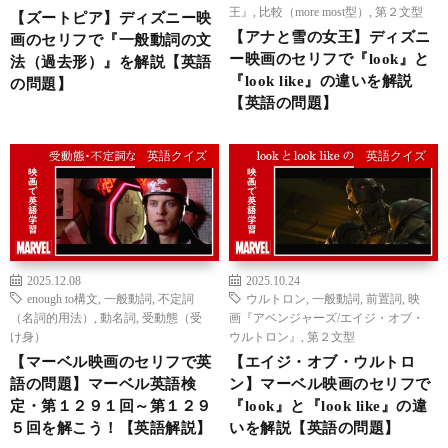
王』
,
比較（more most型）
,
第２文型
【ズートピア】ディズニー映
【アナと雪の女王】ディズニ
画のセリフで『一般動詞の文
ー映画のセリフで『look』と
法（過去形）』を解説【英語
『look like』の違いを解説
の問題】
【英語の問題】
英語クイズ
英語クイズ
2025.12.08
2025.10.24
enough to構文
,
一般動詞
,
不定詞
ウルトロン
,
一般動詞
,
前置詞
,
映
（名詞的用法）
,
動名詞
,
受動態（受
画『アベンジャーズ/エイジ・オブ・
け身）
ウルトロン』
,
第２文型
【マーベル映画のセリフで英
【エイジ・オブ・ウルトロ
語の問題】マーベル英語検
ン】マーベル映画のセリフで
定・第１２９１回～第１２９
『look』と『look like』の違
５回を解こう！【英語解説】
いを解説【英語の問題】