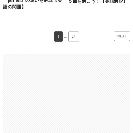
『put on』の違いを解説【英
５回を解こう！【英語解説】
語の問題】
NEXT
1
…
24