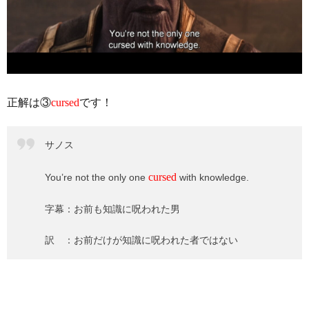
正解は③
cursed
です！
サノス
cursed
You’re not the only one
with knowledge.
字幕：お前も知識に呪われた男
訳 ：お前だけが知識に呪われた者ではない