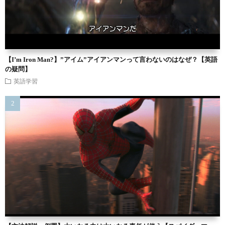
【I’m Iron Man?】”アイム”アイアンマンって言わないのはなぜ？【英語
の疑問】
英語学習