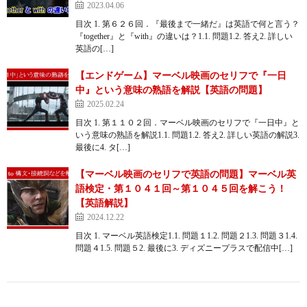
2023.04.06
目次 1. 第６２６回．『最後まで一緒だ』は英語で何と言う？
『together』と『with』の違いは？1.1. 問題1.2. 答え2. 詳しい
英語の[…]
【エンドゲーム】マーベル映画のセリフで『一日
中』という意味の熟語を解説【英語の問題】
2025.02.24
目次 1. 第１１０２回．マーベル映画のセリフで『一日中』と
いう意味の熟語を解説1.1. 問題1.2. 答え2. 詳しい英語の解説3.
最後に4. タ[…]
【マーベル映画のセリフで英語の問題】マーベル英
語検定・第１０４１回～第１０４５回を解こう！
【英語解説】
2024.12.22
目次 1. マーベル英語検定1.1. 問題１1.2. 問題２1.3. 問題３1.4.
問題４1.5. 問題５2. 最後に3. ディズニープラスで配信中[…]