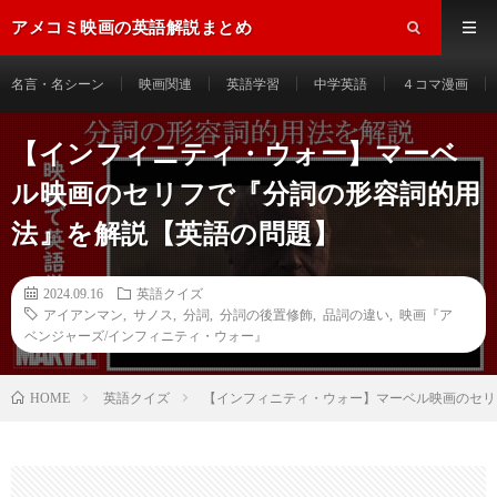
アメコミ映画の英語解説まとめ
名言・名シーン
映画関連
英語学習
中学英語
４コマ漫画
【インフィニティ・ウォー】マーベ
ル映画のセリフで『分詞の形容詞的用
法』を解説【英語の問題】
2024.09.16
英語クイズ
アイアンマン
,
サノス
,
分詞
,
分詞の後置修飾
,
品詞の違い
,
映画『ア
ベンジャーズ/インフィニティ・ウォー』
HOME
英語クイズ
【インフィニティ・ウォー】マーベル映画のセリ