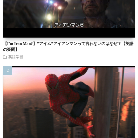
【I’m Iron Man?】”アイム”アイアンマンって言わないのはなぜ？【英語
の疑問】
英語学習