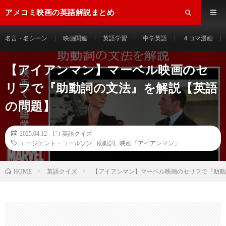
アメコミ映画の英語解説まとめ
名言・名シーン
映画関連
英語学習
中学英語
４コマ漫画
【アイアンマン】マーベル映画のセ
リフで『助動詞の文法』を解説【英語
の問題】
2025.04.12
英語クイズ
エージェント・コールソン
,
助動詞
,
映画『アイアンマン』
HOME
英語クイズ
【アイアンマン】マーベル映画のセリフで『助動