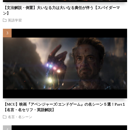
【文法解説・倒置】大いなる力は大いなる責任が伴う【スパイダーマ
ン】
英語学習
【MCU】映画『アベンジャーズ/エンドゲーム』の名シーン５選！Part１
【名言・名セリフ・英語解説】
名言・名シーン