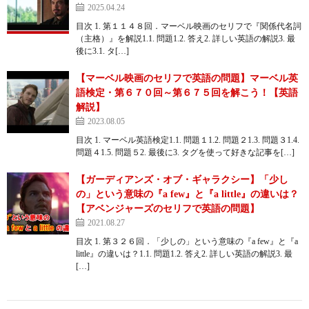
2025.04.24
目次 1. 第１１４８回．マーベル映画のセリフで『関係代名詞
（主格）』を解説1.1. 問題1.2. 答え2. 詳しい英語の解説3. 最
後に3.1. タ[…]
【マーベル映画のセリフで英語の問題】マーベル英
語検定・第６７０回～第６７５回を解こう！【英語
解説】
2023.08.05
目次 1. マーベル英語検定1.1. 問題１1.2. 問題２1.3. 問題３1.4.
問題４1.5. 問題５2. 最後に3. タグを使って好きな記事を[…]
【ガーディアンズ・オブ・ギャラクシー】「少し
の」という意味の『a few』と『a little』の違いは？
【アベンジャーズのセリフで英語の問題】
2021.08.27
目次 1. 第３２６回．「少しの」という意味の『a few』と『a
little』の違いは？1.1. 問題1.2. 答え2. 詳しい英語の解説3. 最
[…]