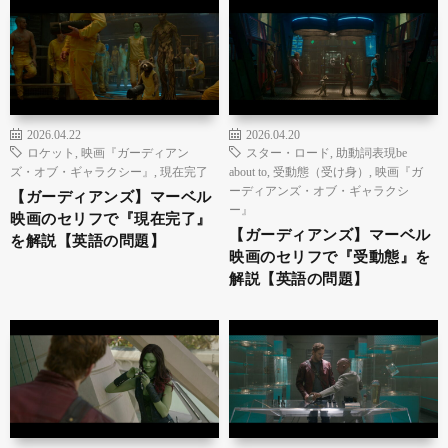
2026.04.22
2026.04.20
ロケット
,
映画『ガーディアン
スター・ロード
,
助動詞表現be
ズ・オブ・ギャラクシー』
,
現在完了
about to
,
受動態（受け身）
,
映画『ガ
ーディアンズ・オブ・ギャラクシ
【ガーディアンズ】マーベル
ー』
映画のセリフで『現在完了』
【ガーディアンズ】マーベル
を解説【英語の問題】
映画のセリフで『受動態』を
解説【英語の問題】