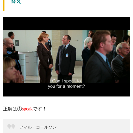
答え
正解は①
speak
です！
フィル・コールソン