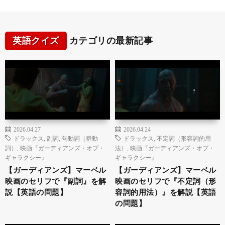
英語クイズ
カテゴリの最新記事
2026.04.27
2026.04.24
ドラックス
,
副詞
,
句動詞（群動
ドラックス
,
不定詞（形容詞的用
詞）
,
映画『ガーディアンズ・オブ・
法）
,
映画『ガーディアンズ・オブ・
ギャラクシー』
ギャラクシー』
【ガーディアンズ】マーベル
【ガーディアンズ】マーベル
映画のセリフで『副詞』を解
映画のセリフで『不定詞（形
説【英語の問題】
容詞的用法）』を解説【英語
の問題】