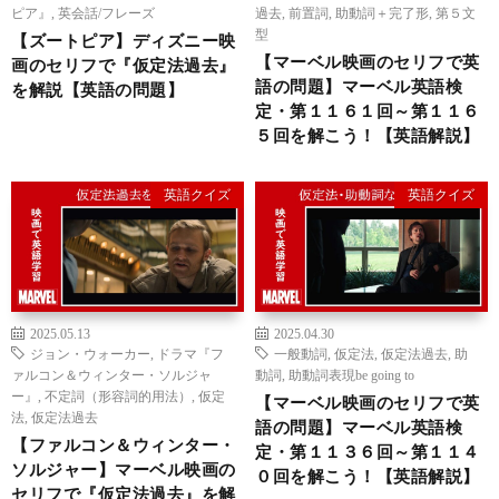
ピア』
,
英会話/フレーズ
過去
,
前置詞
,
助動詞＋完了形
,
第５文
型
【ズートピア】ディズニー映
【マーベル映画のセリフで英
画のセリフで『仮定法過去』
語の問題】マーベル英語検
を解説【英語の問題】
定・第１１６１回～第１１６
５回を解こう！【英語解説】
英語クイズ
英語クイズ
2025.05.13
2025.04.30
ジョン・ウォーカー
,
ドラマ『フ
一般動詞
,
仮定法
,
仮定法過去
,
助
ァルコン＆ウィンター・ソルジャ
動詞
,
助動詞表現be going to
ー』
,
不定詞（形容詞的用法）
,
仮定
【マーベル映画のセリフで英
法
,
仮定法過去
語の問題】マーベル英語検
【ファルコン＆ウィンター・
定・第１１３６回～第１１４
ソルジャー】マーベル映画の
０回を解こう！【英語解説】
セリフで『仮定法過去』を解