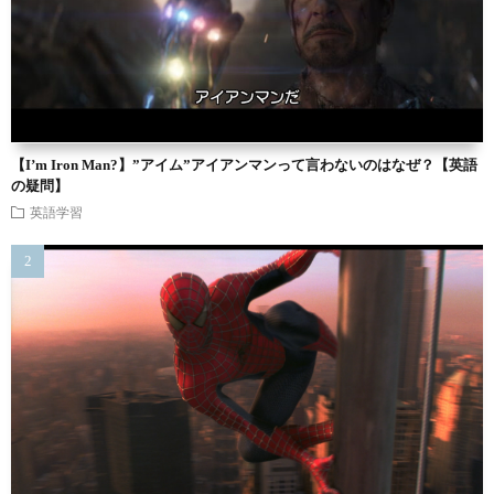
【I’m Iron Man?】”アイム”アイアンマンって言わないのはなぜ？【英語
の疑問】
英語学習