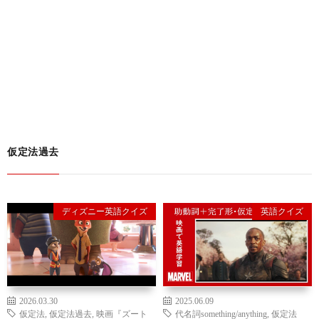
仮定法過去
ディズニー英語クイズ
英語クイズ
2026.03.30
2025.06.09
仮定法
,
仮定法過去
,
映画『ズート
代名詞something/anything
,
仮定法