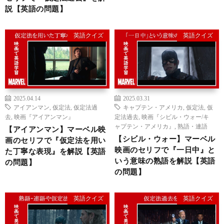
説【英語の問題】
英語クイズ
英語クイズ
2025.04.14
2025.03.31
アイアンマン
,
仮定法
,
仮定法過
キャプテン・アメリカ
,
仮定法
,
仮
去
,
映画『アイアンマン』
定法過去
,
映画『シビル・ウォー/キ
ャプテン・アメリカ』
,
熟語・連語
【アイアンマン】マーベル映
【シビル・ウォー】マーベル
画のセリフで『仮定法を用い
映画のセリフで『一日中』と
た丁寧な表現』を解説【英語
いう意味の熟語を解説【英語
の問題】
の問題】
英語クイズ
英語クイズ