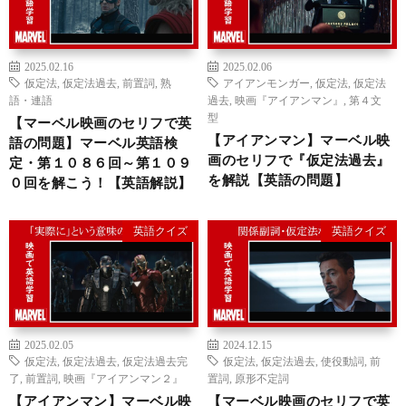
2025.02.16
2025.02.06
仮定法
,
仮定法過去
,
前置詞
,
熟
アイアンモンガー
,
仮定法
,
仮定法
語・連語
過去
,
映画『アイアンマン』
,
第４文
型
【マーベル映画のセリフで英
【アイアンマン】マーベル映
語の問題】マーベル英語検
画のセリフで『仮定法過去』
定・第１０８６回～第１０９
を解説【英語の問題】
０回を解こう！【英語解説】
英語クイズ
英語クイズ
2025.02.05
2024.12.15
仮定法
,
仮定法過去
,
仮定法過去完
仮定法
,
仮定法過去
,
使役動詞
,
前
了
,
前置詞
,
映画『アイアンマン２』
置詞
,
原形不定詞
【アイアンマン】マーベル映
【マーベル映画のセリフで英