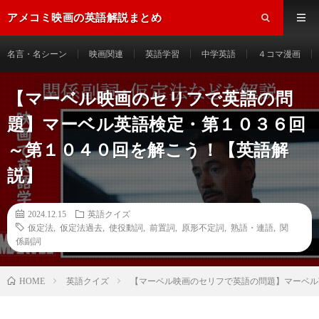
アメコミ映画の英語解説まとめ
名言・名シーン
映画関連
英語学習
中学英語
４コマ漫画
【マーベル映画のセリフで英語の問
題】マーベル英語検定・第１０３６回
～第１０４０回を解こう！【英語解
説】
2024.12.15
英語クイズ
仮定法
,
仮定法過去
,
使役動詞
,
前置詞
,
原形不定詞
,
熟語・連語
,
関
係副詞
HOME
英語クイズ
【マーベル映画のセリフで英語の問題】マーベル