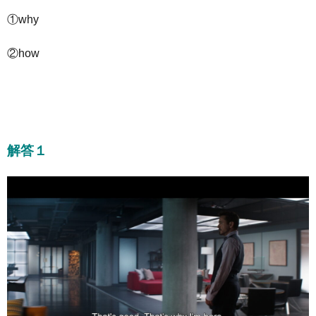
①why
②how
解答１