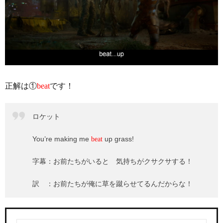
正解は①
beat
です！
ロケット
You’re making me
up grass!
beat
字幕：お前たちがいると 気持ちがクサクサする！
訳 ：お前たちが俺に草を蹴らせてるんだからな！