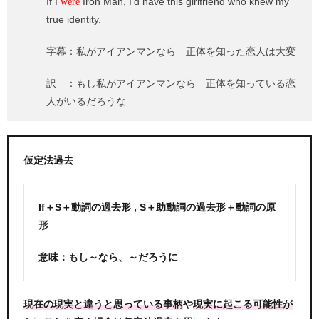
If I
Iron Man, I’d have this girlfriend who knew my
were
true identity.
字幕：私がアイアンマンなら 正体を知った恋人は大変
訳 ：もし私がアイアンマンなら 正体を知っている恋
人がいるだろうな
仮定法過去
If＋S＋動詞の過去形 , S＋助動詞の過去形＋動詞の原
形
意味：もし～なら、～だろうに
や
現在の現実と違うと思っている事柄
現実に起こる可能性が