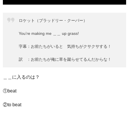
ロケット（ブラッドリー・クーパー）
You’re making me ＿＿ up grass!
字幕：お前たちがいると 気持ちがクサクサする！
訳 ：お前たちが俺に草を蹴らせてるんだからな！
＿＿に入るのは？
①beat
②to beat