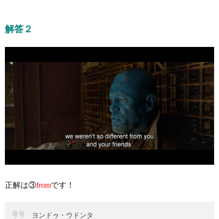
解答２
正解は③
from
です！
ヨンドゥ・ウドンタ