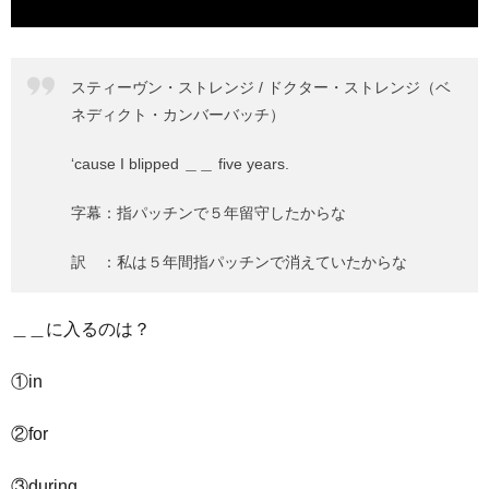
スティーヴン・ストレンジ / ドクター・ストレンジ（ベ
ネディクト・カンバーバッチ）
‘cause I blipped ＿＿ five years.
字幕：指パッチンで５年留守したからな
訳 ：私は５年間指パッチンで消えていたからな
＿＿に入るのは？
①in
②for
③during