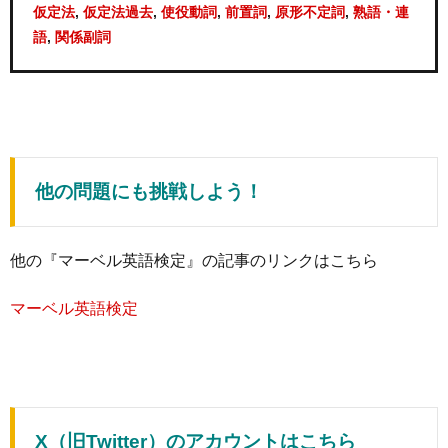
,
,
,
,
,
仮定法
仮定法過去
使役動詞
前置詞
原形不定詞
熟語・連
,
語
関係副詞
他の問題にも挑戦しよう！
他の『マーベル英語検定』の記事のリンクはこちら
マーベル英語検定
X（旧Twitter）のアカウントはこちら