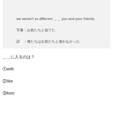
we weren’t so different ＿＿ you and your friends.
字幕：お前たちと似てた
訳 ：俺たちはお前たちと違わなかった
＿＿に入るのは？
①with
②like
③from