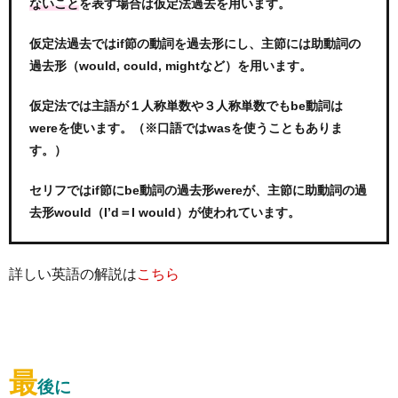
を表す場合は仮定法過去を用います。
ないこと
仮定法過去ではif節の動詞を過去形にし、主節には助動詞の
過去形（would, could, mightなど）を用います。
仮定法では主語が１人称単数や３人称単数でもbe動詞は
wereを使います。（※口語ではwasを使うこともありま
す。）
セリフではif節にbe動詞の過去形wereが、主節に助動詞の過
去形would（I’d＝I would）が使われています。
詳しい英語の解説は
こちら
最
後に