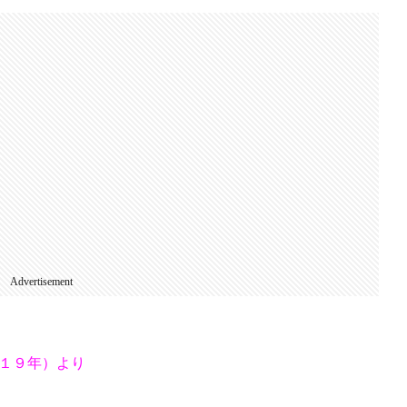
Advertisement
０１９年）より