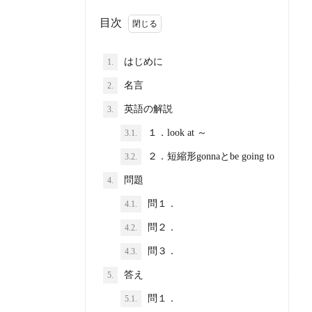
目次
はじめに
1.
名言
2.
英語の解説
3.
１．look at ～
3.1.
２．短縮形gonnaとbe going to
3.2.
問題
4.
問１．
4.1.
問２．
4.2.
問３．
4.3.
答え
5.
問１．
5.1.