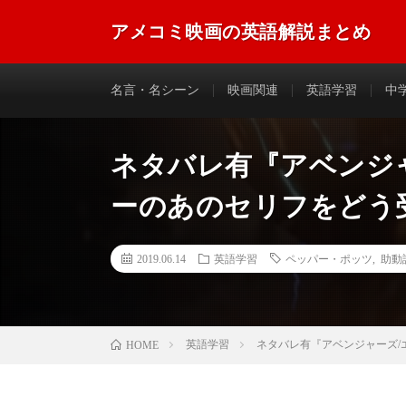
アメコミ映画の英語解説まとめ
アメコミ映画に登場する英語のフレーズやセリフなどを
名言・名シーン
映画関連
英語学習
中
ネタバレ有『アベンジ
ーのあのセリフをどう
2019.06.14
英語学習
ペッパー・ポッツ
,
助動詞
英語学習
ネタバレ有『アベンジャーズ
HOME