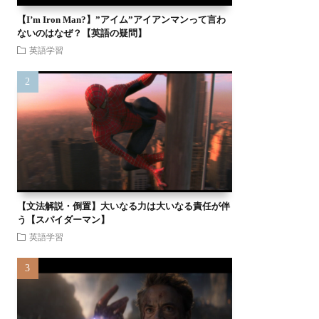
【I’m Iron Man?】”アイム”アイアンマンって言わ
ないのはなぜ？【英語の疑問】
英語学習
【文法解説・倒置】大いなる力は大いなる責任が伴
う【スパイダーマン】
英語学習