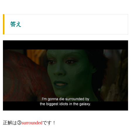
答え
正解は③
surrounded
です！