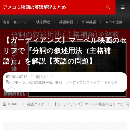
アメコミ映画の英語解説まとめ
名言・名シーン
映画関連
英語学習
中学英語
４コマ漫画
【ガーディアンズ】マーベル映画のセ
リフで『分詞の叙述用法（主格補
語）』を解説【英語の問題】
2024.07.17
英語クイズ
ガモーラ
,
分詞の叙述用法
,
映画『ガーディアンズ・オブ・ギャラク
シー』
HOME
英語クイズ
【ガーディアンズ】マーベル映画のセリフで『分