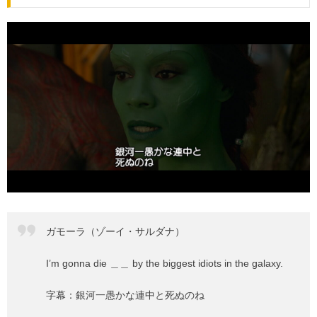
ガモーラ（ゾーイ・サルダナ）
I’m gonna die ＿＿ by the biggest idiots in the galaxy.
字幕：銀河一愚かな連中と死ぬのね