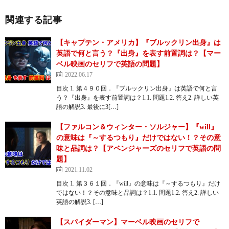
関連する記事
【キャプテン・アメリカ】『ブルックリン出身』は
英語で何と言う？『出身』を表す前置詞は？【マー
ベル映画のセリフで英語の問題】
2022.06.17
目次 1. 第４９０回．『ブルックリン出身』は英語で何と言
う？『出身』を表す前置詞は？1.1. 問題1.2. 答え2. 詳しい英
語の解説3. 最後に3[…]
【ファルコン＆ウィンター・ソルジャー】『will』
の意味は『～するつもり』だけではない！？その意
味と品詞は？【アベンジャーズのセリフで英語の問
題】
2021.11.02
目次 1. 第３６１回．『will』の意味は『～するつもり』だけ
ではない！？その意味と品詞は？1.1. 問題1.2. 答え2. 詳しい
英語の解説3. […]
【スパイダーマン】マーベル映画のセリフで