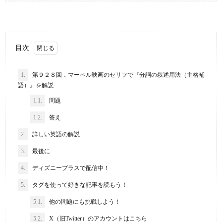
目次
1.
第９２８回．マーベル映画のセリフで『分詞の叙述用法（主格補
語）』を解説
1.1.
問題
1.2.
答え
2.
詳しい英語の解説
3.
最後に
4.
ディズニープラスで配信中！
5.
タグを使って好きな記事を読もう！
5.1.
他の問題にも挑戦しよう！
5.2.
X（旧Twitter）のアカウントはこちら