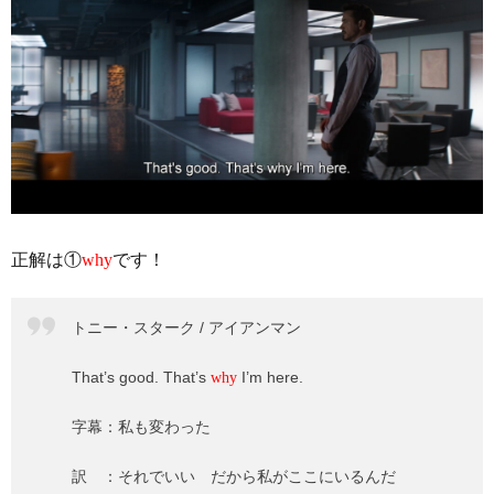
正解は①
why
です！
トニー・スターク / アイアンマン
That’s good. That’s
I’m here.
why
字幕：私も変わった
訳 ：それでいい だから私がここにいるんだ