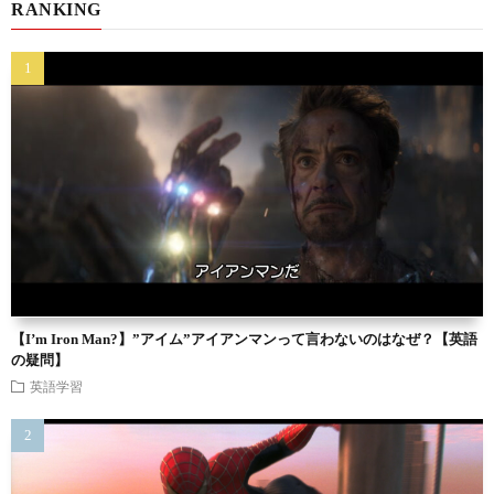
RANKING
【I’m Iron Man?】”アイム”アイアンマンって言わないのはなぜ？【英語
の疑問】
英語学習