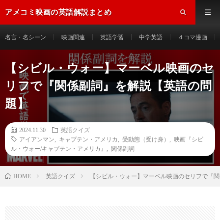
アメコミ映画の英語解説まとめ
名言・名シーン
映画関連
英語学習
中学英語
４コマ漫画
【シビル・ウォー】マーベル映画のセ
リフで『関係副詞』を解説【英語の問
題】
2024.11.30
英語クイズ
アイアンマン
,
キャプテン・アメリカ
,
受動態（受け身）
,
映画『シビ
ル・ウォー/キャプテン・アメリカ』
,
関係副詞
HOME
英語クイズ
【シビル・ウォー】マーベル映画のセリフで『関