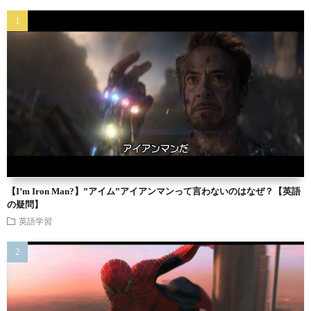
【I’m Iron Man?】”アイム”アイアンマンって言わないのはなぜ？【英語
の疑問】
英語学習