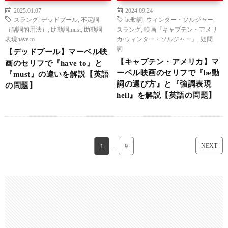
2025.01.07
2024.09.24
スラング
,
デッドプール
,
不定詞
be動詞
,
ウィンター・ソルジャー
,
（副詞的用法）
,
助動詞must
,
助動詞
スラング
,
映画『キャプテン・アメリ
表現have to
カ/ウィンター・ソルジャー』
,
疑問
詞
【デッドプール】マーベル映
【キャプテン・アメリカ】マ
画のセリフで『have to』と
ーベル映画のセリフで『be動
『must』の違いを解説【英語
詞の選び方』と『強調表現
の問題】
hell』を解説【英語の問題】
NEXT
1
…
9