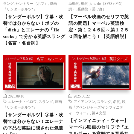
ラング
,
セントリー（ボブ）
,
映画
助動詞
,
動詞 人 to do（SVO＋不定
『サンダーボルツ*』
詞）
,
受動態（受け身）
【サンダーボルツ】字幕・吹
【マーベル映画のセリフで英
替では分からない！ボブの
語の問題】マーベル英語検
「dick」とエレーナの「He
定・第１２４６回～第１２５
sucks」で分かる英語スラング
０回を解こう！【英語解説】
【名言・名台詞】
名言・名シーン
英語クイズ
2025.09.10
2025.08.22
エレーナ・ベロワ
,
スラング
,
映画
アイアンマン
,
スラング
,
名詞
,
映
『サンダーボルツ*』
画『アベンジャーズ/インフィニテ
ィ・ウォー』
,
第４文型
【サンダーボルツ】字幕・吹
【インフィニティ・ウォー】
替では分からない！エレーナ
マーベル映画のセリフで『エ
の下品な英語に隠された気遣
ネルギー』を意味する意外な