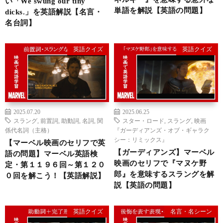
い「We swung our tiny
単語を解説【英語の問題】
dicks.」を英語解説【名言・
名台詞】
英語クイズ
英語クイズ
2025.07.20
2025.06.25
スラング
,
前置詞
,
助動詞
,
名詞
,
関
スター・ロード
,
スラング
,
映画
係代名詞（主格）
『ガーディアンズ・オブ・ギャラク
シー：リミックス』
【マーベル映画のセリフで英
【ガーディアンズ】マーベル
語の問題】マーベル英語検
映画のセリフで『マヌケ野
定・第１１９６回～第１２０
郎』を意味するスラングを解
０回を解こう！【英語解説】
説【英語の問題】
英語クイズ
名言・名シーン