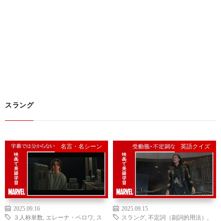
スラング
名言・名シーン
英語クイズ
2025.09.16
2025.09.15
３人称単数
,
エレーナ・ベロワ
,
ス
スラング
,
不定詞（副詞的用法）
,