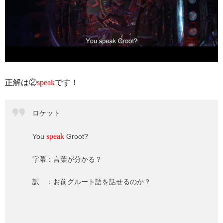
正解は②
speak
です！
ロケット
speak
You
Groot?
字幕：言葉が分かる？
訳 ：お前グルート語を話せるのか？