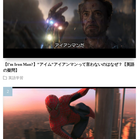
【I’m Iron Man?】”アイム”アイアンマンって言わないのはなぜ？【英語
の疑問】
英語学習