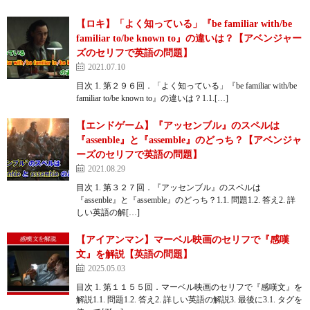
【ロキ】「よく知っている」『be familiar with/be
familiar to/be known to』の違いは？【アベンジャー
ズのセリフで英語の問題】
2021.07.10
目次 1. 第２９６回．「よく知っている」『be familiar with/be
familiar to/be known to』の違いは？1.1.[…]
【エンドゲーム】『アッセンブル』のスペルは
『assenble』と『assemble』のどっち？【アベンジャ
ーズのセリフで英語の問題】
2021.08.29
目次 1. 第３２７回．『アッセンブル』のスペルは
『assenble』と『assemble』のどっち？1.1. 問題1.2. 答え2. 詳
しい英語の解[…]
【アイアンマン】マーベル映画のセリフで『感嘆
文』を解説【英語の問題】
2025.05.03
目次 1. 第１１５５回．マーベル映画のセリフで『感嘆文』を
解説1.1. 問題1.2. 答え2. 詳しい英語の解説3. 最後に3.1. タグを