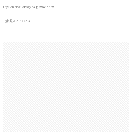
https://marvel.disney.co.jp/movie.html
（参照2021/06/26
）