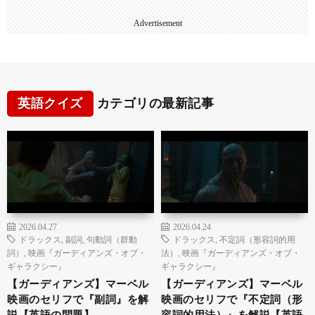
Advertisement
英語クイズ
カテゴリの最新記事
2026.04.27
2026.04.24
ドラックス
,
副詞
,
句動詞（群動
ドラックス
,
不定詞（形容詞的用
詞）
,
映画『ガーディアンズ・オブ・
法）
,
映画『ガーディアンズ・オブ・
ギャラクシー』
ギャラクシー』
【ガーディアンズ】マーベル
【ガーディアンズ】マーベル
映画のセリフで『副詞』を解
映画のセリフで『不定詞（形