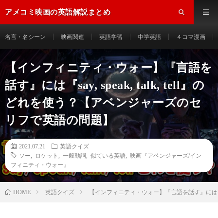
アメコミ映画の英語解説まとめ
名言・名シーン
映画関連
英語学習
中学英語
４コマ漫画
【インフィニティ・ウォー】『言語を
話す』には『say, speak, talk, tell』の
どれを使う？【アベンジャーズのセ
リフで英語の問題】
2021.07.21
英語クイズ
ソー
,
ロケット
,
一般動詞
,
似ている英語
,
映画『アベンジャーズ/イン
フィニティ・ウォー』
HOME
英語クイズ
【インフィニティ・ウォー】『言語を話す』には『say,