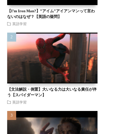
【I’m Iron Man?】”アイム”アイアンマンって言わ
ないのはなぜ？【英語の疑問】
英語学習
【文法解説・倒置】大いなる力は大いなる責任が伴
う【スパイダーマン】
英語学習