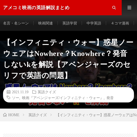
アメコミ映画の英語解説まとめ
名言・名シーン
映画関連
英語学習
中学英語
４コマ漫画
【インフィニティ・ウォー】惑星ノー
ウェアはNowhere？Knowhere？発音
しないkを解説【アベンジャーズのセ
リフで英語の問題】
2021.11.19
英語クイズ
ソー
,
映画『アベンジャーズ/インフィニティ・ウォー』
,
発音
HOME
英語クイズ
【インフィニティ・ウォー】惑星ノーウェアはNow