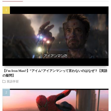
【I’m Iron Man?】”アイム”アイアンマンって言わないのはなぜ？【英語
の疑問】
英語学習