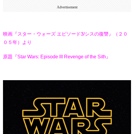
Advertisement
映画『スター・ウォーズ エピソード3/シスの復讐』（２０
０５年）より
原題『Star Wars: Episode III Revenge of the Sith』