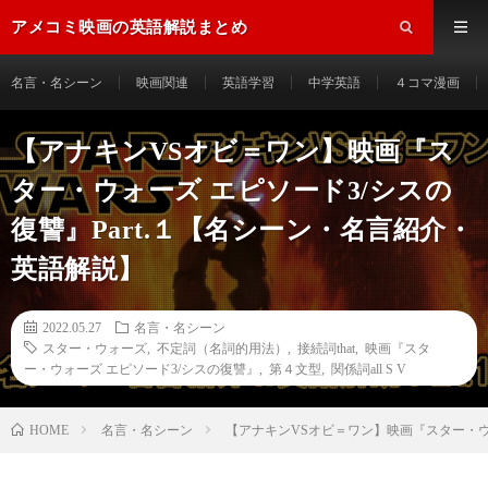
アメコミ映画の英語解説まとめ
名言・名シーン
映画関連
英語学習
中学英語
４コマ漫画
【アナキンVSオビ＝ワン】映画『ス
ター・ウォーズ エピソード3/シスの
復讐』Part.１【名シーン・名言紹介・
英語解説】
2022.05.27
名言・名シーン
スター・ウォーズ
,
不定詞（名詞的用法）
,
接続詞that
,
映画『スタ
ー・ウォーズ エピソード3/シスの復讐』
,
第４文型
,
関係詞all S V
HOME
名言・名シーン
【アナキンVSオビ＝ワン】映画『スター・ウォ