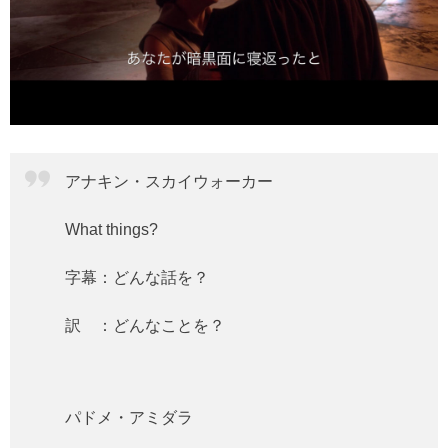
アナキン・スカイウォーカー
What things?
字幕：どんな話を？
訳 ：どんなことを？
パドメ・アミダラ