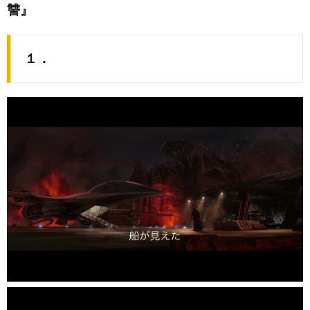
讐』
１．