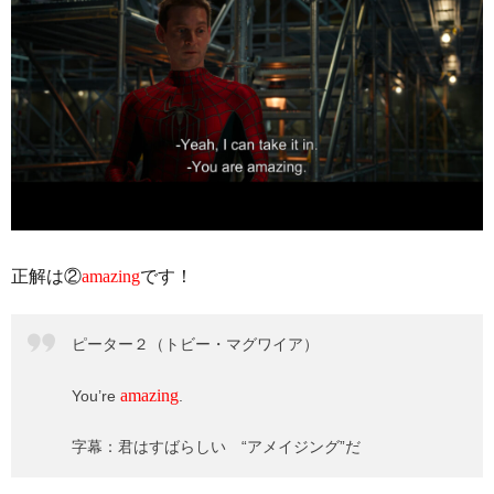
正解は②
amazing
です！
ピーター２（トビー・マグワイア）
amazing
You’re
.
字幕：君はすばらしい “アメイジング”だ