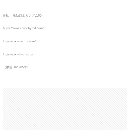
参照：機動戦士ガンダム00
https://www.crunchyroll.com/
https://www.netflix.com/
https://www.b-ch.com/
（参照2023/05/19）