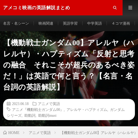
アメコミ映画の英語解説まとめ
名言・名シーン
映画関連
英語学習
中学英語
４コマ漫画
【機動戦士ガンダム00】アレルヤ（ハ
レルヤ）・ハプティズム「反射と思考
の融合 それこそが超兵のあるべき姿
だ！」は英語で何と言う？【名言・名
台詞の英語解説】
2023.06.18
アニメで英語
アニメ『機動戦士ガンダム00』
,
アレルヤ・ハプティズム
,
ガンダム
シリーズ
,
助動詞
,
助動詞must
HOME
アニメで英語
【機動戦士ガンダム00】アレルヤ（ハレルヤ