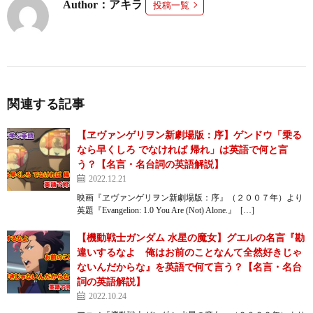
Author：アキラ
投稿一覧
関連する記事
【ヱヴァンゲリヲン新劇場版：序】ゲンドウ「乗る
なら早くしろ でなければ 帰れ」は英語で何と言
う？【名言・名台詞の英語解説】
2022.12.21
映画『ヱヴァンゲリヲン新劇場版：序』（２００７年）より
英題『Evangelion: 1.0 You Are (Not) Alone.』 […]
【機動戦士ガンダム 水星の魔女】グエルの名言『勘
違いするなよ 俺はお前のことなんて全然好きじゃ
ないんだからな』を英語で何て言う？【名言・名台
詞の英語解説】
2022.10.24