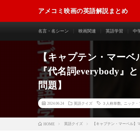
アメコミ映画の英語解説まとめ
アメコミ映画に登場する英語のフレーズやセリフなどを
名言・名シーン
映画関連
英語学習
中
【キャプテン・マーベ
『代名詞everybod
問題】
2024.06.24
英語クイズ
３人称単数
,
ニック・
英語クイズ
【キャプテン・マーベル】マー
HOME