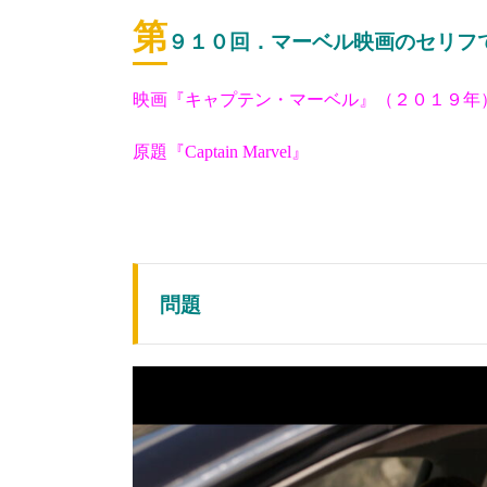
第
９１０
回．マーベル映画のセリフで『
映画『キャプテン・マーベル』（２０１９年
原題『Captain Marvel』
問題