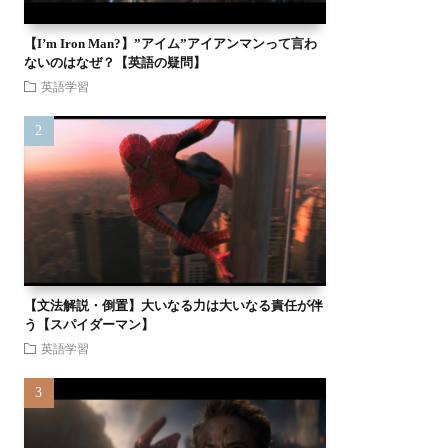
【I’m Iron Man?】”アイム”アイアンマンって言わ
ないのはなぜ？【英語の疑問】
英語学習
【文法解説・倒置】大いなる力は大いなる責任が伴
う【スパイダーマン】
英語学習