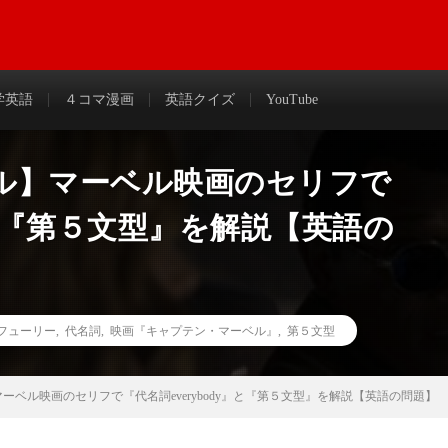
わかりやすく解説＆まとめ
学英語
４コマ漫画
英語クイズ
YouTube
ル】マーベル映画のセリフで
y』と『第５文型』を解説【英語の
フューリー
,
代名詞
,
映画『キャプテン・マーベル』
,
第５文型
ベル映画のセリフで『代名詞everybody』と『第５文型』を解説【英語の問題】