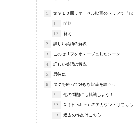
第９１０回．マーベル映画のセリフで『代名詞
1.
問題
1.1.
答え
1.2.
詳しい英語の解説
2.
このセリフをオマージュしたシーン
3.
詳しい英語の解説
4.
最後に
5.
タグを使って好きな記事を読もう！
6.
他の問題にも挑戦しよう！
6.1.
X（旧Twitter）のアカウントはこちら
6.2.
過去の作品はこちら
6.3.