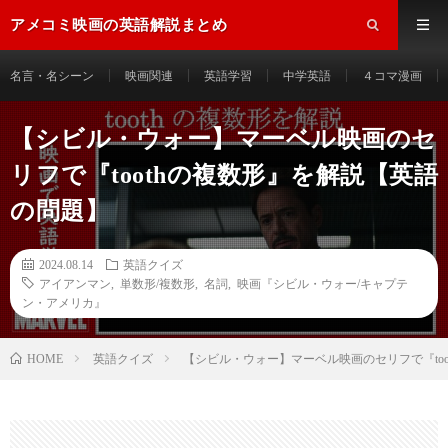
アメコミ映画の英語解説まとめ
名言・名シーン
映画関連
英語学習
中学英語
４コマ漫画
【シビル・ウォー】マーベル映画のセ
リフで『toothの複数形』を解説【英語
の問題】
2024.08.14
英語クイズ
アイアンマン
,
単数形/複数形
,
名詞
,
映画『シビル・ウォー/キャプテ
ン・アメリカ』
HOME
英語クイズ
【シビル・ウォー】マーベル映画のセリフで『to