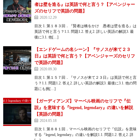
者は壁を造る』は英語で何と言う？【アベンジャー
ズのセリフで英語の問題】
2020.12.29
目次 1. 第１８３回．『賢者は橋をかけ 愚者は壁を造る』は
英語で何と言う？1.1. 問題1.2. 答え2. 詳しい英語の解説3. 最
後に3.1. 他[…]
【エンドゲームの名シーン】『サノスが来て２３
日』は英語で何と言う？【アベンジャーズのセリフ
で英語の問題】
2020.09.30
目次 1. 第１５７回．『サノスが来て２３日』は英語で何と言
う？1.1. 問題1.2. 答え2. 詳しい英語の解説3. 最後に3.1. 他の問
題にも挑[…]
【ガーディアンズ】マーベル映画のセリフで『伝
説』を意味する『legend, legendary』の違いを解説
【英語の問題】
2024.05.18
目次 1. 第８８１回．マーベル映画のセリフで『伝説』を意味
する『legend, legendary』の違いを解説1.1. 問題1.2. 答え2. 詳