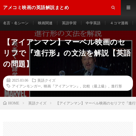
アメコミ映画の英語解説まとめ
名言・名シーン
映画関連
英語学習
中学英語
４コマ漫画
【アイアンマン】マーベル映画のセ
リフで『進行形』の文法を解説【英語
の問題】
2025.03.06
英語クイズ
アイアンモンガー
,
映画『アイアンマン』
,
比較（最上級）
,
進行形
HOME
英語クイズ
【アイアンマン】マーベル映画のセリフで『進行