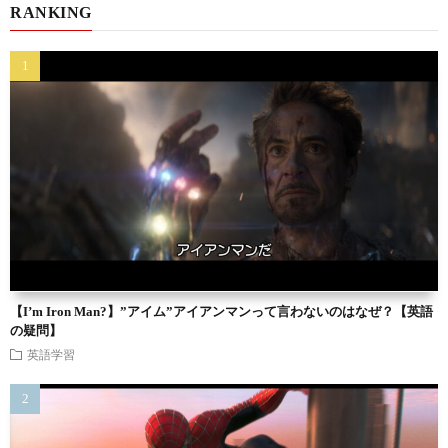
RANKING
【I’m Iron Man?】”アイム”アイアンマンって言わないのはなぜ？【英語
の疑問】
英語学習