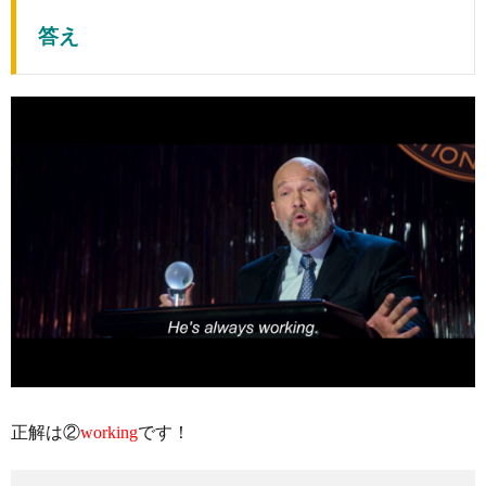
答え
正解は②
working
です！