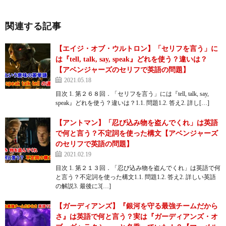
関連する記事
【エイジ・オブ・ウルトロン】「セリフを言う」に
は『tell, talk, say, speak』どれを使う？違いは？
【アベンジャーズのセリフで英語の問題】
2021.05.18
目次 1. 第２６８回．「セリフを言う」には『tell, talk, say,
speak』どれを使う？違いは？1.1. 問題1.2. 答え2. 詳し[…]
【アントマン】「忍び込み物を盗んでくれ」は英語
で何と言う？不定詞を使った構文【アベンジャーズ
のセリフで英語の問題】
2021.02.19
目次 1. 第２１３回．「忍び込み物を盗んでくれ」は英語で何
と言う？不定詞を使った構文1.1. 問題1.2. 答え2. 詳しい英語
の解説3. 最後に3[…]
【ガーディアンズ】『銀河を守る最強チームだから
さ』は英語で何と言う？実は『ガーディアンズ・オ