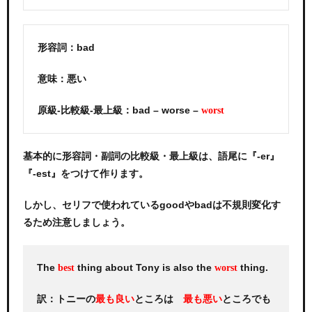
形容詞：bad
意味：悪い
原級-比較級-最上級：bad – worse –
worst
基本的に形容詞・副詞の比較級・最上級は、語尾に『-er』
『-est』をつけて作ります。
しかし、セリフで使われているgoodやbadは不規則変化す
るため注意しましょう。
The
thing about Tony is also the
thing.
best
worst
訳：トニーの
ところは
ところでも
最も良い
最も悪い