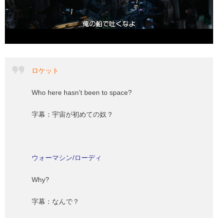
ロケット
Who here hasn’t been to space?
字幕：宇宙が初めての奴？
ウォーマシン/ローディ
Why?
字幕：なんで？