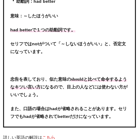
・
助動詞：had better
意味：～したほうがいい
had betterで１つの助動詞です。
セリフではnotがついて「～しないほうがいい」と、否定文
になっています。
忠告を表しており、似た意味の
shouldと比べて命令するよう
になるので、目上の人などには使わない方が
なキツい言い方
いいでしょう。
また、口語の場合はhadが省略されることがあります。セリ
フでもhadが省略されてbetterだけになっています。
詳しい英語の解説は
こちら