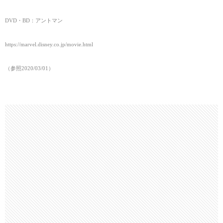
DVD・BD：アントマン
https://marvel.disney.co.jp/movie.html
（参照2020/03/01
）