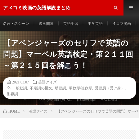
アメコミ映画の英語解説まとめ
名言・名シーン
映画関連
英語学習
中学英語
４コマ漫画
【アベンジャーズのセリフで英語の
問題】マーベル英語検定・第２１１回
～第２１５回を解こう！
2021.03.07
英語クイズ
一般動詞
,
不定詞の構文
,
助動詞
,
単数形/複数形
,
受動態（受け身）
,
形容詞
HOME
英語クイズ
【アベンジャーズのセリフで英語の問題】マーベ