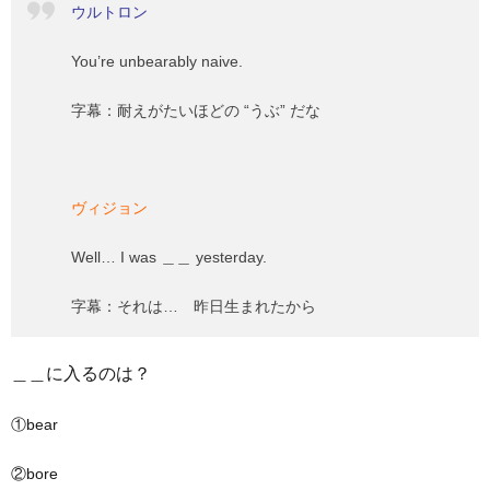
ウルトロン
You’re unbearably naive.
字幕：耐えがたいほどの “うぶ” だな
ヴィジョン
Well… I was ＿＿ yesterday.
字幕：それは… 昨日生まれたから
＿＿に入るのは？
①bear
②bore