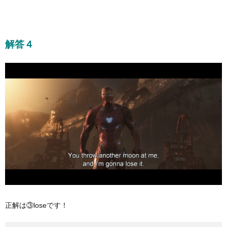
解答４
正解は③loseです！