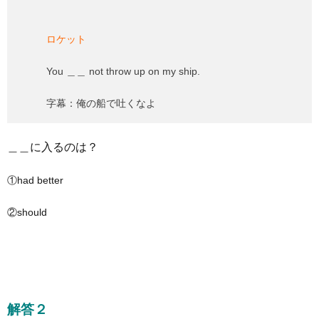
ロケット
You ＿＿ not throw up on my ship.
字幕：俺の船で吐くなよ
＿＿に入るのは？
①had better
②should
解答２