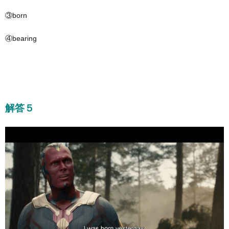
③born
④bearing
解答５