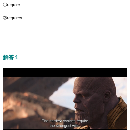
①require
②requires
解答１