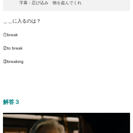
字幕：忍び込み 物を盗んでくれ
＿＿に入るのは？
①break
②to break
③breaking
解答３