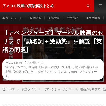
アメコミ映画の英語解説まとめ
名言・名シーン
映画関連
英語学習
中学英語
４コマ漫画
【アベンジャーズ】マーベル映画のセ
リフで『動名詞＋受動態』を解説【英
語の問題】
2024.10.08
英語クイズ
アイアンマン
,
動名詞
,
動名詞＋受動態（受け身）
,
動名詞の意味上の
主語
,
受動態（受け身）
,
映画『アイアンマン２』
,
映画『アベンジャー
ズ』
HOME
英語クイズ
【アベンジャーズ】マーベル映画のセリフで『動