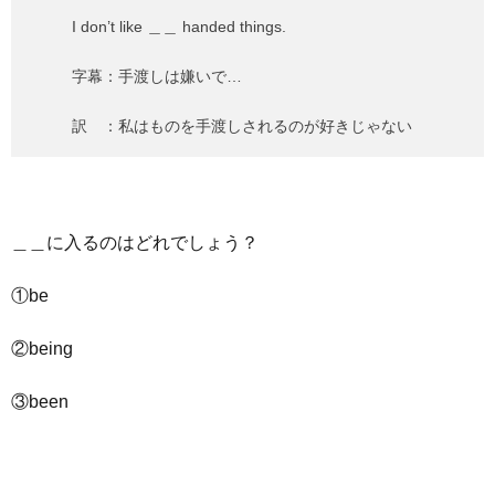
I don’t like ＿＿ handed things.
字幕：手渡しは嫌いで…
訳 ：私はものを手渡しされるのが好きじゃない
＿＿に入るのはどれでしょう？
①be
②being
③been