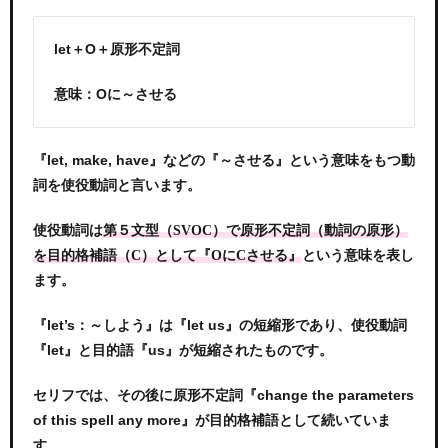
let＋O＋原形不定詞
意味：Oに～させる
『let, make, have』などの『～させる』という意味をもつ動
詞を使役動詞と言います。
使役動詞は
第５文型（SVOC）で原形不定詞（動詞の原形）
という意味を表し
を目的格補語（C）として『OにCさせる』
ます。
『let’s：～しよう』は『let us』の短縮形であり、使役動詞
『let』と目的語『us』が短縮されたものです。
セリフでは、その後に原形不定詞『change the parameters
of this spell any more』が目的格補語として続いていま
す。