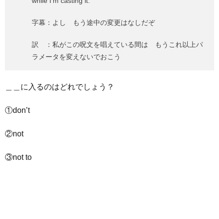
while I’m casting it.
字幕：よし もう途中の変更はなしだぞ
訳 ：私がこの呪文を唱えている間は もうこれ以上パ
ラメータを変えないでおこう
＿＿に入るのはどれでしょう？
①don’t
②not
③not to