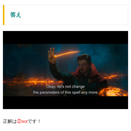
答え
正解は
②not
です！