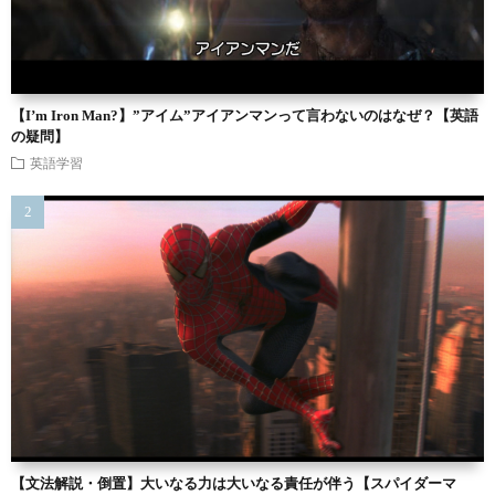
【I’m Iron Man?】”アイム”アイアンマンって言わないのはなぜ？【英語
の疑問】
英語学習
【文法解説・倒置】大いなる力は大いなる責任が伴う【スパイダーマ