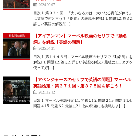
2024.09.07
目次 1. 第９７１回．『大いなる力は 大いなる責任が伴う』
は英語で何と言う？『倒置』の表現を解説1.1. 問題1.2. 答え2.
詳しい英語の解説3[…]
【アイアンマン】マーベル映画のセリフで『動名
詞』を解説【英語の問題】
2025.04.21
目次 1. 第１１４５回．マーベル映画のセリフで『動名詞』を
解説1.1. 問題1.2. 答え2. 詳しい英語の解説3. 最後に3.1. タグを
使って好[…]
【アベンジャーズのセリフで英語の問題】マーベル
英語検定・第３７１回～第３７５回を解こう！
2021.12.12
目次 1. マーベル英語検定1.1. 問題１1.2. 問題２1.3. 問題３1.4.
問題４1.5. 問題５2. 最後に2.1. 他の問題にも挑戦しよ[…]