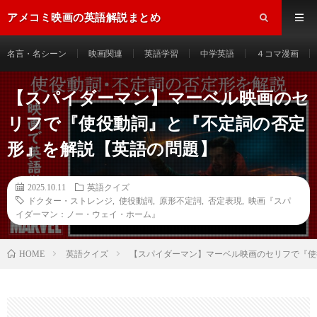
アメコミ映画の英語解説まとめ
名言・名シーン
映画関連
英語学習
中学英語
４コマ漫画
【スパイダーマン】マーベル映画のセ
リフで『使役動詞』と『不定詞の否定
形』を解説【英語の問題】
2025.10.11
英語クイズ
ドクター・ストレンジ
,
使役動詞
,
原形不定詞
,
否定表現
,
映画『スパ
イダーマン：ノー・ウェイ・ホーム』
HOME
英語クイズ
【スパイダーマン】マーベル映画のセリフで『使