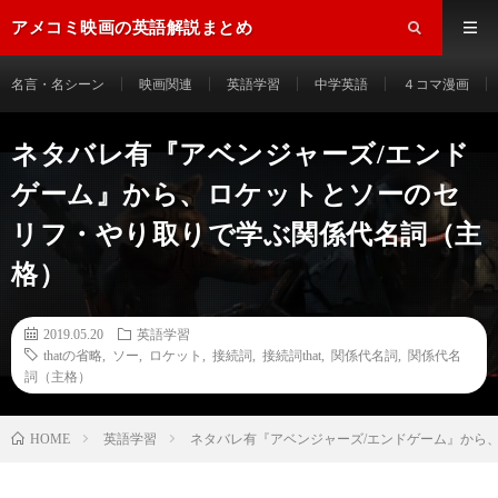
アメコミ映画の英語解説まとめ
名言・名シーン
映画関連
英語学習
中学英語
４コマ漫画
ネタバレ有『アベンジャーズ/エンド
ゲーム』から、ロケットとソーのセ
リフ・やり取りで学ぶ関係代名詞（主
格）
2019.05.20
英語学習
thatの省略
,
ソー
,
ロケット
,
接続詞
,
接続詞that
,
関係代名詞
,
関係代名
詞（主格）
HOME
英語学習
ネタバレ有『アベンジャーズ/エンドゲーム』から