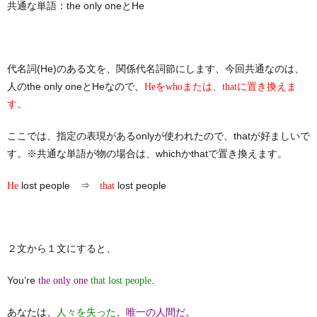
共通な単語：the only oneとHe
代名詞(He)のある文を、関係代名詞節にします、今回共通なのは、
人のthe only oneとHeなので、
Heをwhoまたは、thatに置き換えま
す。
ここでは、指定の表現があるonlyが使われたので、thatが好ましいで
す。※共通な単語が物の場合は、whichかthatで置き換えます。
lost people ⇒
lost people
He
that
２文から１文にすると、
You’re
.
the only one
that lost people
あなたは、
、
。
人々を失った
唯一の人間だ