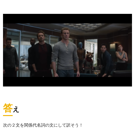
答
え
次の２文を関係代名詞の文にして訳そう！