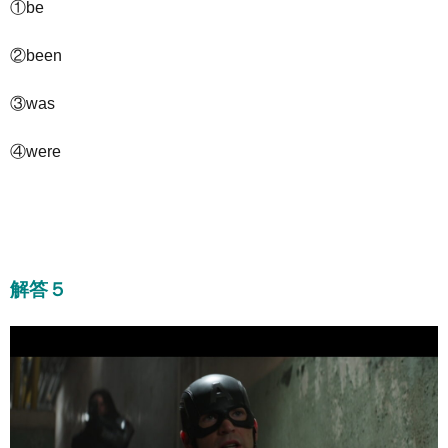
①be
②been
③was
④were
解答５