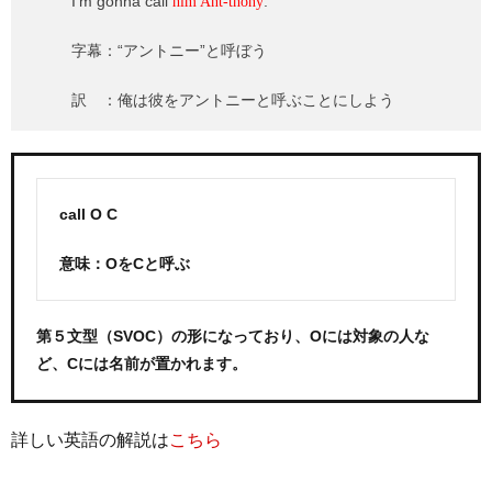
I’m gonna call
.
him Ant-thony
字幕：“アントニー”と呼ぼう
訳 ：俺は彼をアントニーと呼ぶことにしよう
call O C
意味：OをCと呼ぶ
第５文型（SVOC）の形になっており、Oには対象の人な
ど、Cには名前が置かれます。
詳しい英語の解説は
こちら