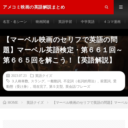
アメコミ映画の英語解説まとめ
名言・名シーン
映画関連
英語学習
中学英語
４コマ漫画
【マーベル映画のセリフで英語の問
題】マーベル英語検定・第６６１回～
第６６５回を解こう！【英語解説】
2023.07.23
英語クイズ
３人称単数
,
スラング
,
一般動詞
,
不定詞（名詞的用法）
,
前置詞
,
受
動態（受け身）
,
現在完了
,
第５文型
,
英会話/フレーズ
HOME
英語クイズ
【マーベル映画のセリフで英語の問題】マーベル