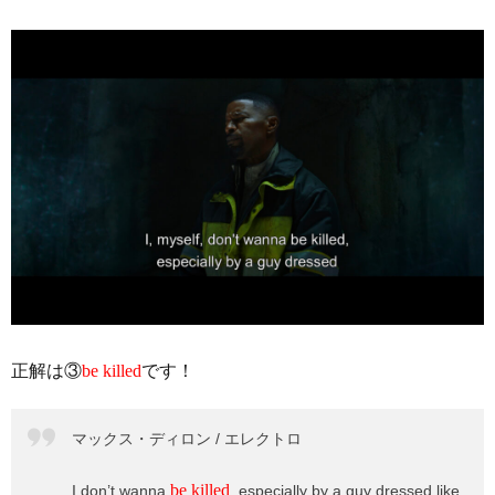
正解は③
be killed
です！
マックス・ディロン / エレクトロ
be killed
I don’t wanna
, especially by a guy dressed like