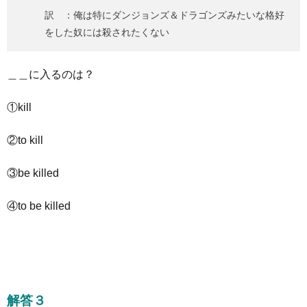
訳 ：俺は特にダンジョンズ＆ドラゴンズみたいな格好
をした奴には殺されたくない
＿＿に入るのは？
①kill
②to kill
③be killed
④to be killed
解答３