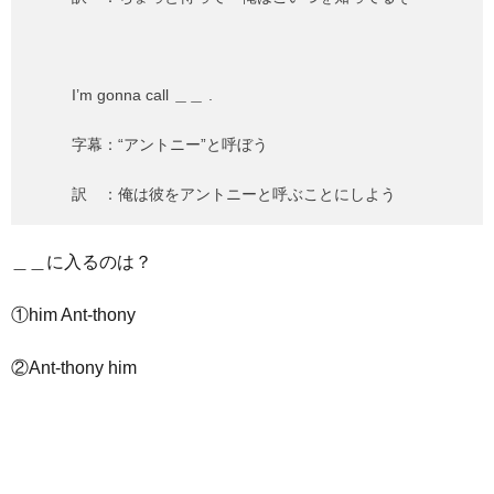
I’m gonna call ＿＿ .
字幕：“アントニー”と呼ぼう
訳 ：俺は彼をアントニーと呼ぶことにしよう
＿＿に入るのは？
①him Ant-thony
②Ant-thony him