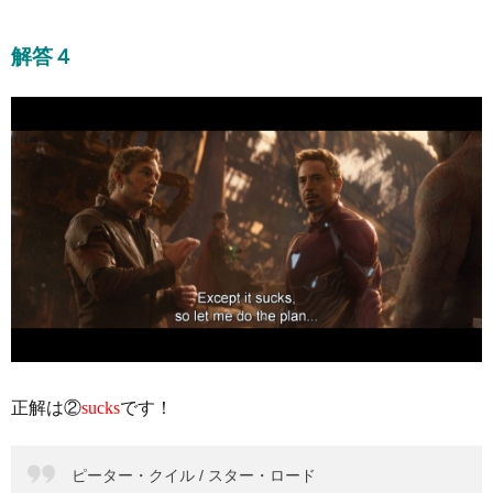
解答４
正解は②
sucks
です！
ピーター・クイル / スター・ロード