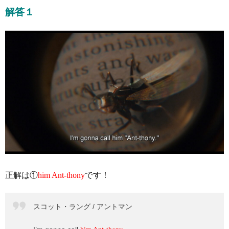
解答１
正解は①
him Ant-thony
です！
スコット・ラング / アントマン