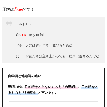
正解は
①rise
です！
ウルトロン
You
, only to fall.
rise
字幕：人類は進化する 滅びるために
訳 ：お前たちは立ち上がっても 結局は落ちるだけだ
自動詞と他動詞の違い
動詞の後に
、
目的語をとらないものを『自動詞』
目的語をと
と言います。
るものを『他動詞』