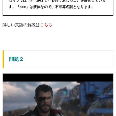
セリフでは『a little』が『pee：おしっこ』を修飾していま
す。『pee』は液体なので、不可算名詞となります。
詳しい英語の解説は
こちら
問題２