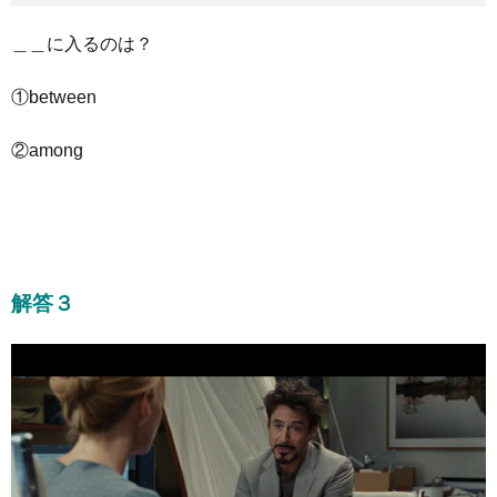
＿＿に入るのは？
①between
②among
解答３