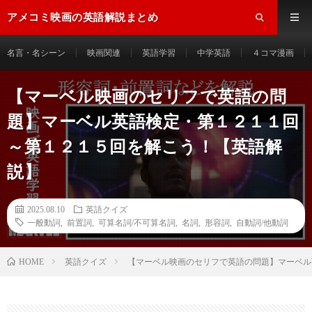
アメコミ映画の英語解説まとめ
名言・名シーン
映画関連
英語学習
中学英語
４コマ漫画
【マーベル映画のセリフで英語の問
題】マーベル英語検定・第１２１１回
～第１２１５回を解こう！【英語解
説】
2025.08.10
英語クイズ
一般動詞
,
前置詞
,
可算名詞/不可算名詞
,
名詞
,
形容詞
,
自動詞/他動詞
HOME
英語クイズ
【マーベル映画のセリフで英語の問題】マーベル