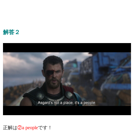
解答２
正解は
②a people
です！