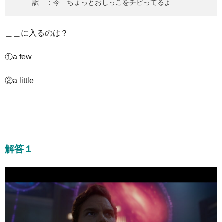
訳 ：今 ちょっとおしっこをチビってるよ
＿＿に入るのは？
①a few
②a little
解答１