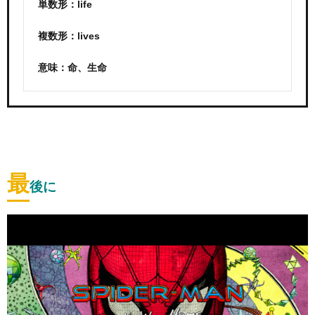
単数形：life
複数形：lives
意味：命、生命
最
後に