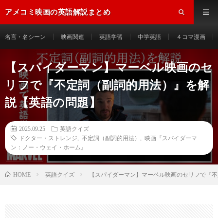
アメコミ映画の英語解説まとめ
名言・名シーン
映画関連
英語学習
中学英語
４コマ漫画
【スパイダーマン】マーベル映画のセ
リフで『不定詞（副詞的用法）』を解
説【英語の問題】
2025.09.25
英語クイズ
ドクター・ストレンジ
,
不定詞（副詞的用法）
,
映画『スパイダーマ
ン：ノー・ウェイ・ホーム』
HOME
英語クイズ
【スパイダーマン】マーベル映画のセリフで『不