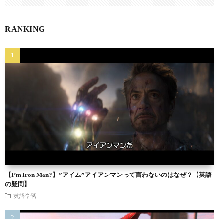
RANKING
【I’m Iron Man?】”アイム”アイアンマンって言わないのはなぜ？【英語
の疑問】
英語学習